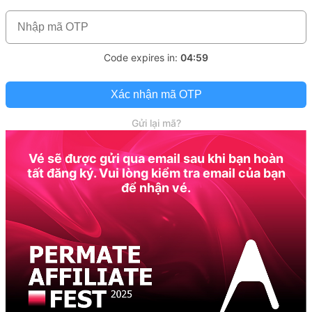
Code expires in:
04:59
Xác nhận mã OTP
Gửi lại mã?
Vé sẽ được gửi qua email sau khi bạn hoàn
tất đăng ký. Vui lòng kiểm tra email của bạn
để nhận vé.