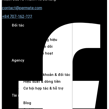
Tìm kiếm đối tác
contact@permate.com
Công cụ phân tích
+
84 707-162-222
Thanh toán chủ động
Đối tác
Tổng quan
Kết nối thương hiệu
Công cụ theo dõi
Rút tiền linh hoạt
Agency
Tổng quan
Quản lý tài khoản & đối tác
Hiệu suất & dòng tiền
Cơ hội hợp tác & hỗ trợ
Tài nguyên
Blog