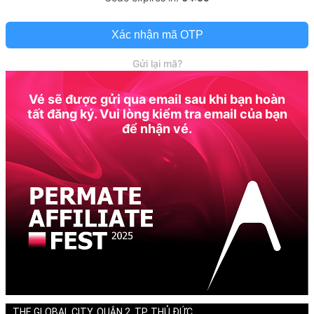
Xác nhận mã OTP
Gửi lại mã?
Vé sẽ được gửi qua email sau khi bạn hoàn
tất đăng ký. Vui lòng kiểm tra email của bạn
để nhận vé.
THE GLOBAL CITY, QUẬN 2, TP. THỦ ĐỨC,