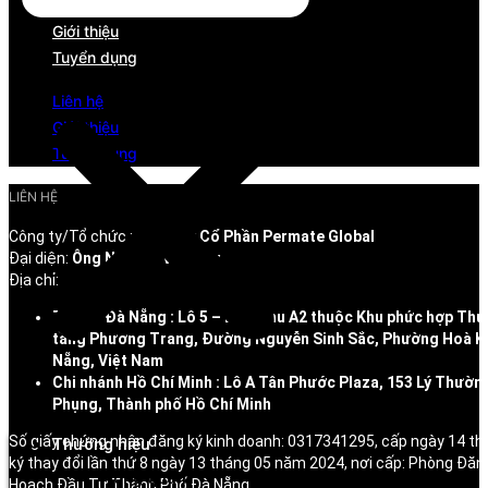
Liên hệ
Giới thiệu
Tuyển dụng
Liên hệ
Giới thiệu
Tuyển dụng
LIÊN HỆ
Công ty/Tổ chức :
Công Ty Cổ Phần Permate Global
Đại diện:
Ông Nguyễn Văn Duy
Địa chỉ:
Trụ Sở Đà Nẵng : Lô 5 – Lô 6 Khu A2 thuộc Khu phức hợp Thư
tầng Phương Trang, Đường Nguyễn Sinh Sắc, Phường Hoà K
Nẵng, Việt Nam
Chi nhánh Hồ Chí Minh : Lô A Tân Phước Plaza, 153 Lý Thườn
Menu
Phụng, Thành phố Hồ Chí Minh
Số giấy chứng nhận đăng ký kinh doanh: 0317341295, cấp ngày 14 t
Thương hiệu
ký thay đổi lần thứ 8 ngày 13 tháng 05 năm 2024, nơi cấp: Phòng Đăn
Tổng quan
Hoạch Đầu Tư Thành Phố Đà Nẵng.