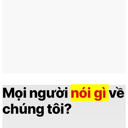
Mọi người
nói gì
về
chúng tôi?