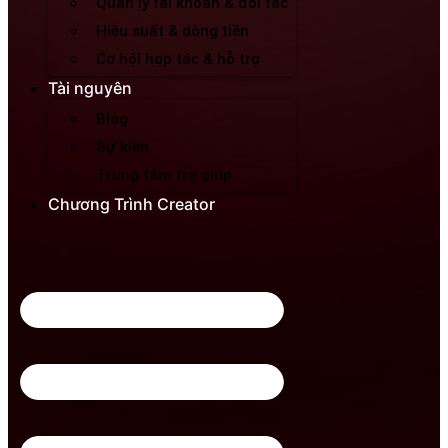
Quản lý tài khoản & đối tác
Hiệu suất & dòng tiền
Cơ hội hợp tác & hỗ trợ
Tài nguyên
Blog
Sự kiện
Trung tâm trợ giúp
Chương Trình Creator