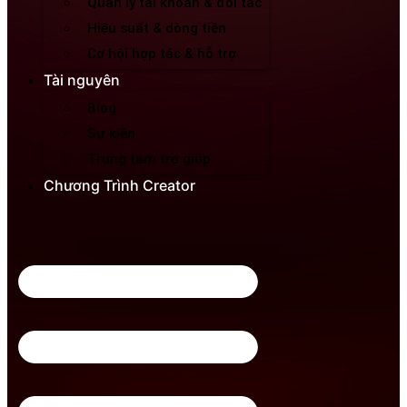
Quản lý tài khoản & đối tác
Hiệu suất & dòng tiền
Cơ hội hợp tác & hỗ trợ
Tài nguyên
Blog
Sự kiện
Trung tâm trợ giúp
Chương Trình Creator