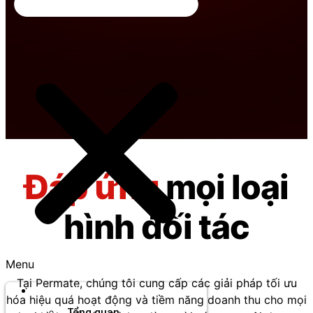
Đáp ứng
mọi loại
hình đối tác
Menu
Tại Permate, chúng tôi cung cấp các giải pháp tối ưu
Thương hiệu
hóa hiệu quả hoạt động và tiềm năng doanh thu cho mọi
Tổng quan