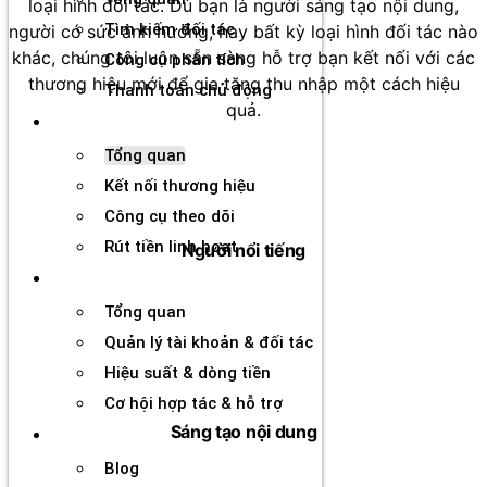
loại hình đối tác. Dù bạn là người sáng tạo nội dung,
Tìm kiếm đối tác
người có sức ảnh hưởng, hay bất kỳ loại hình đối tác nào
khác, chúng tôi luôn sẵn sàng hỗ trợ bạn kết nối với các
Công cụ phân tích
thương hiệu mới để gia tăng thu nhập một cách hiệu
Thanh toán chủ động
quả.
Đối tác
Tổng quan
Kết nối thương hiệu
Công cụ theo dõi
Rút tiền linh hoạt
Người nổi tiếng
Agency
Tổng quan
Quản lý tài khoản & đối tác
Hiệu suất & dòng tiền
Cơ hội hợp tác & hỗ trợ
Sáng tạo nội dung
Tài nguyên
Blog