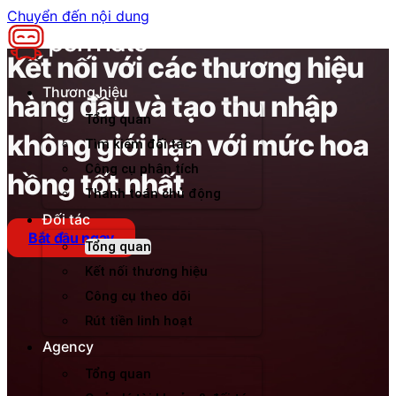
Chuyển đến nội dung
Kết nối với các thương hiệu
Thương hiệu
hàng đầu và tạo thu nhập
Tổng quan
không giới hạn với mức hoa
Tìm kiếm đối tác
Công cụ phân tích
hồng tốt nhất
Thanh toán chủ động
Đối tác
Bắt đầu ngay
Tổng quan
Kết nối thương hiệu
Công cụ theo dõi
Rút tiền linh hoạt
Agency
Tổng quan