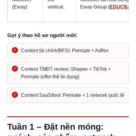
(Eway)
vertical.
Eway Group (
EDUCBA, 2
Gợi ý theo hồ sơ người mới:
✓
Content tài chính/BFSI: Permate + Adflex
✓
Content TMĐT review: Shopee + TikTok +
Permate (offer thẻ tín dụng)
✓
Content SaaS/tool: Permate + 1 network quốc tế
Tuần 1 – Đặt nền móng: