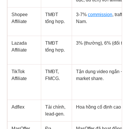
Shopee
TMĐT
3-7%
commission
, traffic
Affiliate
tổng hợp.
Nam.
Lazada
TMĐT
3% (thường), 6% (đối tác 
Affiliate
tổng hợp.
TikTok
TMĐT,
Tận dụng video ngắn + li
Affiliate
FMCG.
market share.
Adflex
Tài chính,
Hoa hồng cố định cao (20
lead-gen.
MasOffer
Đa
MasOffer đã hoạt động n