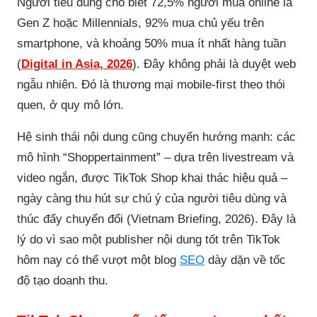
Người tiêu dùng cho biết 72,5% người mua online là
Gen Z hoặc Millennials, 92% mua chủ yếu trên
smartphone, và khoảng 50% mua ít nhất hàng tuần
(
Digital in Asia, 2026
). Đây không phải là duyệt web
ngẫu nhiên. Đó là thương mại mobile-first theo thói
quen, ở quy mô lớn.
Hệ sinh thái nội dung cũng chuyển hướng mạnh: các
mô hình “Shoppertainment” – dựa trên livestream và
video ngắn, được TikTok Shop khai thác hiệu quả –
ngày càng thu hút sự chú ý của người tiêu dùng và
thúc đẩy chuyển đổi (Vietnam Briefing, 2026). Đây là
lý do vì sao một publisher nội dung tốt trên TikTok
hôm nay có thể vượt một blog
SEO
dày dặn về tốc
độ tạo doanh thu.