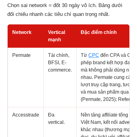
Chọn sai network = đốt 30 ngày vô ích. Bảng dưới
đối chiếu nhanh các tiêu chí quan trọng nhất.
Network
Vertical
Đặc điểm chính
mạnh
Permate
Tài chính,
Từ
CPC
đến CPA và CPS,
BFSI, E-
phép brand kết hợp đa dạ
commerce.
mà không phải dùng nhiề
nhau. Permate cung cấp ins
lượt truy cập trang, tươn
và mua sản phẩm qua gói 
(Permate, 2025); Referral
Accesstrade
Đa
Nền tảng affiliate tổng hợp
vertical.
Việt Nam, kết nối adverti
khác nhau (thương mại, tà
dục, du lịch) với affiliate 