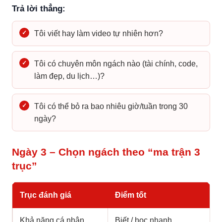
Trả lời thẳng:
✓
Tôi viết hay làm video tự nhiên hơn?
✓
Tôi có chuyên môn ngách nào (tài chính, code,
làm đẹp, du lịch…)?
✓
Tôi có thể bỏ ra bao nhiêu giờ/tuần trong 30
ngày?
Ngày 3 – Chọn ngách theo “ma trận 3
trục”
Trục đánh giá
Điểm tốt
Khả năng cá nhân
Biết / học nhanh.