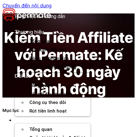
Chuyển đến nội dung
Blog, Mẹo & Hướng dẫn
Kiếm Tiền Affiliate
Thương hiệu
Tổng quan
với Permate: Kế
Tìm kiếm đối tác
Công cụ phân tích
hoạch 30 ngày
Thanh toán chủ động
Đối tác
hành động
Tổng quan
Kết nối thương hiệu
Công cụ theo dõi
Mục lục
Rút tiền linh hoạt
Agency
Tổng quan