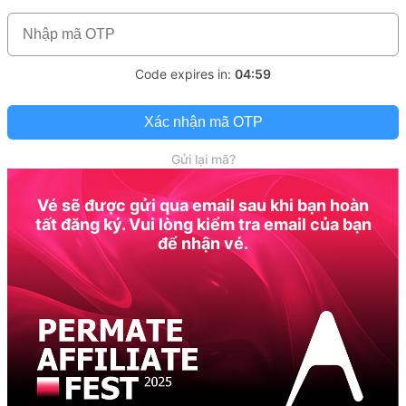
Code expires in:
04:59
Xác nhận mã OTP
Gửi lại mã?
Vé sẽ được gửi qua email sau khi bạn hoàn
tất đăng ký. Vui lòng kiểm tra email của bạn
để nhận vé.