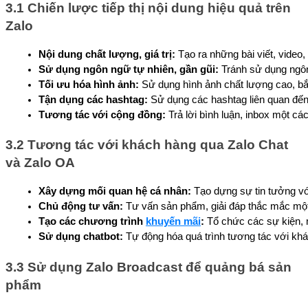
3.1 Chiến lược tiếp thị nội dung hiệu quả trên
Zalo
Nội dung chất lượng, giá trị:
 Tạo ra những bài viết, video
Sử dụng ngôn ngữ tự nhiên, gần gũi:
 Tránh sử dụng ngô
Tối ưu hóa hình ảnh:
 Sử dụng hình ảnh chất lượng cao, bắt
Tận dụng các hashtag:
 Sử dụng các hashtag liên quan đến
Tương tác với cộng đồng:
 Trả lời bình luận, inbox một cá
3.2 Tương tác với khách hàng qua Zalo Chat
và Zalo OA
Xây dựng mối quan hệ cá nhân:
 Tạo dựng sự tin tưởng vớ
Chủ động tư vấn:
 Tư vấn sản phẩm, giải đáp thắc mắc mộ
Tạo các chương trình 
khuyến mãi
:
 Tổ chức các sự kiện,
Sử dụng chatbot:
 Tự động hóa quá trình tương tác với kh
3.3 Sử dụng Zalo Broadcast để quảng bá sản
phẩm