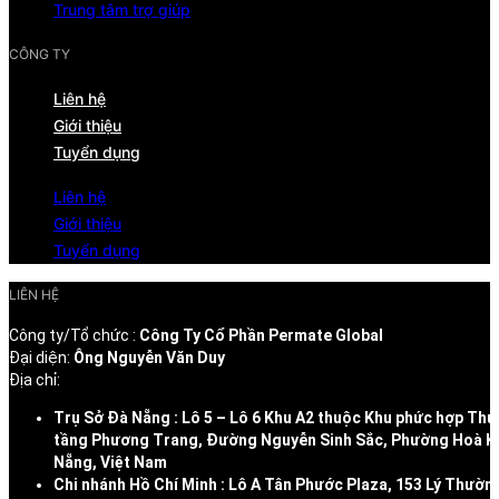
Trung tâm trợ giúp
CÔNG TY
Liên hệ
Giới thiệu
Tuyển dụng
Liên hệ
Giới thiệu
Tuyển dụng
LIÊN HỆ
Công ty/Tổ chức :
Công Ty Cổ Phần Permate Global
Đại diện:
Ông Nguyễn Văn Duy
Địa chỉ:
Trụ Sở Đà Nẵng : Lô 5 – Lô 6 Khu A2 thuộc Khu phức hợp Thư
tầng Phương Trang, Đường Nguyễn Sinh Sắc, Phường Hoà K
Nẵng, Việt Nam
Chi nhánh Hồ Chí Minh : Lô A Tân Phước Plaza, 153 Lý Thườn