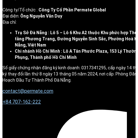
Công ty/Tổ chức :
Công Ty Cổ Phần Permate Global
Đại diện:
Ông Nguyễn Văn Duy
Địa chỉ:
Trụ Sở Đà Nẵng : Lô 5 – Lô 6 Khu A2 thuộc Khu phức hợp Thư
tầng Phương Trang, Đường Nguyễn Sinh Sắc, Phường Hoà K
Nẵng, Việt Nam
Chi nhánh Hồ Chí Minh : Lô A Tân Phước Plaza, 153 Lý Thườn
Phụng, Thành phố Hồ Chí Minh
Số giấy chứng nhận đăng ký kinh doanh: 0317341295, cấp ngày 14 t
ký thay đổi lần thứ 8 ngày 13 tháng 05 năm 2024, nơi cấp: Phòng Đăn
Hoạch Đầu Tư Thành Phố Đà Nẵng.
contact@permate.com
+
84 707-162-222