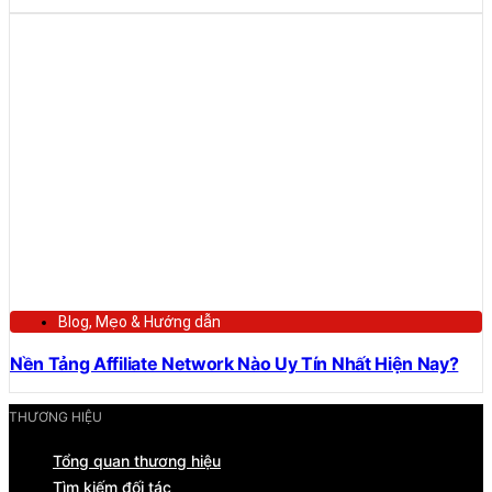
Blog
,
Mẹo & Hướng dẫn
Nền Tảng Affiliate Network Nào Uy Tín Nhất Hiện Nay?
THƯƠNG HIỆU
Tổng quan thương hiệu
Tìm kiếm đối tác