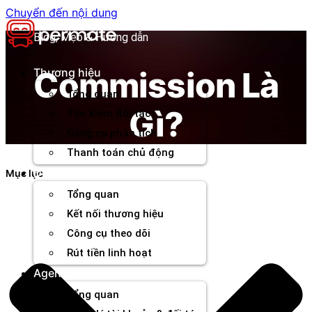
Chuyển đến nội dung
Blog, Mẹo & Hướng dẫn
Commission Là
Thương hiệu
Tổng quan
Gì?
Tìm kiếm đối tác
Công cụ phân tích
Thanh toán chủ động
Đối tác
Mục lục
Tổng quan
Kết nối thương hiệu
Công cụ theo dõi
Rút tiền linh hoạt
Agency
Tổng quan