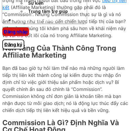
trọng mà nhiều người bắt đầu trong lĩnh vực
tiếp thị liên
Sự kiện
kết
(Affiliate Marketing) thường gặp phải đó là
Trung tâm trợ giúp
“Commission”. Nhưng Commission thực sự là gì và nó
Chương Trình Creator
ảnh hưởng như thế nào đến chiến lược tiếp thị của bạn?
Hãy cùng chúng tôi khám phá sâu hơn về khái niệm này
Đăng nhập
và vai trò cốt lõi của nó trong Affiliate Marketing.
Đăng ký
Nền Tảng Của Thành Công Trong
Affiliate Marketing
Bạn đã bao giờ tự hỏi làm thế nào mà những người làm
tiếp thị liên kết thành công lại kiếm được thu nhập ổn
định chỉ từ việc giới thiệu sản phẩm hoặc dịch vụ? Bí
quyết chính ẩn sau đó chính là “Commission”.
Commission không chỉ đơn giản là khoản tiền mà bạn
nhận được từ mỗi giao dịch; nó là động lực thúc đẩy các
chiến dịch tiếp thị liên kết hiệu quả và bền vững.
Commission Là Gì? Định Nghĩa Và
Cơ Chế Hoạt Động