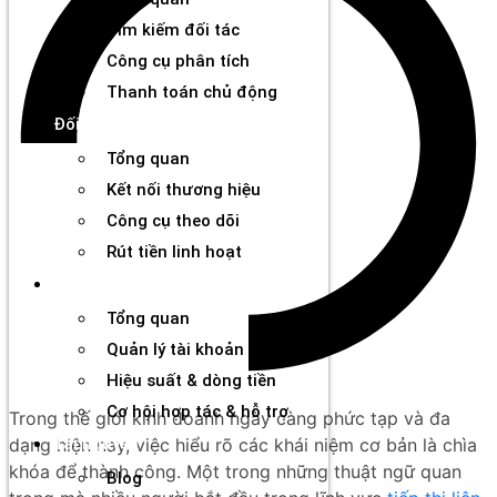
Tìm kiếm đối tác
Công cụ phân tích
Thanh toán chủ động
Đối tác
Tổng quan
Kết nối thương hiệu
Công cụ theo dõi
Rút tiền linh hoạt
Agency
Tổng quan
Quản lý tài khoản & đối tác
Hiệu suất & dòng tiền
Cơ hội hợp tác & hỗ trợ
Trong thế giới kinh doanh ngày càng phức tạp và đa
dạng hiện nay, việc hiểu rõ các khái niệm cơ bản là chìa
Tài nguyên
khóa để thành công. Một trong những thuật ngữ quan
Blog