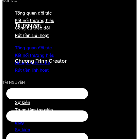
ĐỐI TÁC
Hiệu suất & dòng tiền
Tổng quan đối tác
Cơ hội hợp tác & hỗ trợ
Kết nối thương hiệu
Tài nguyên
Công cụ theo dõi
Blog
Rút tiền linh hoạt
Sự kiện
Tổng quan đối tác
Trung tâm trợ giúp
Kết nối thương hiệu
Chương Trình Creator
Công cụ theo dõi
Rút tiền linh hoạt
TÀI NGUYÊN
Blog
Sự kiện
Trung tâm trợ giúp
Blog
Sự kiện
Trung tâm trợ giúp