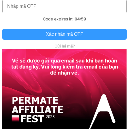
Code expires in:
04:59
Xác nhận mã OTP
Gửi lại mã?
Vé sẽ được gửi qua email sau khi bạn hoàn
tất đăng ký. Vui lòng kiểm tra email của bạn
để nhận vé.