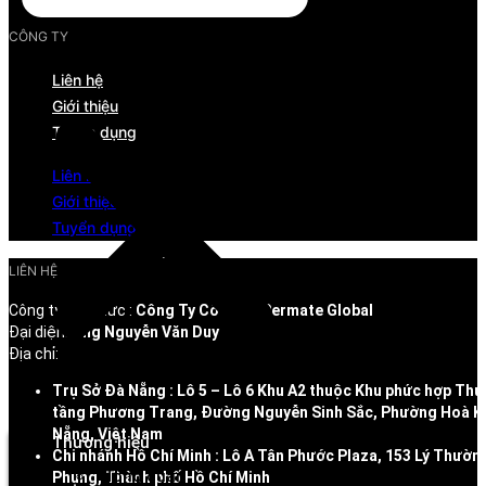
CÔNG TY
Liên hệ
Giới thiệu
Tuyển dụng
Liên hệ
Giới thiệu
Tuyển dụng
LIÊN HỆ
Công ty/Tổ chức :
Công Ty Cổ Phần Permate Global
Đại diện:
Ông Nguyễn Văn Duy
Địa chỉ:
Trụ Sở Đà Nẵng : Lô 5 – Lô 6 Khu A2 thuộc Khu phức hợp Thư
Menu
tầng Phương Trang, Đường Nguyễn Sinh Sắc, Phường Hoà K
Nẵng, Việt Nam
Thương hiệu
Chi nhánh Hồ Chí Minh : Lô A Tân Phước Plaza, 153 Lý Thườn
Tổng quan
Phụng, Thành phố Hồ Chí Minh