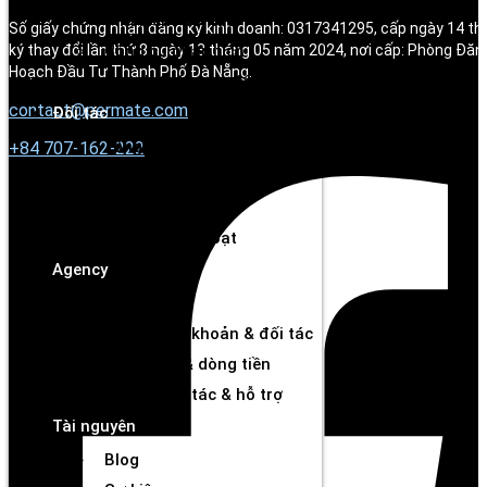
Tìm kiếm đối tác
Số giấy chứng nhận đăng ký kinh doanh: 0317341295, cấp ngày 14 t
ký thay đổi lần thứ 8 ngày 13 tháng 05 năm 2024, nơi cấp: Phòng Đăn
Công cụ phân tích
Hoạch Đầu Tư Thành Phố Đà Nẵng.
Thanh toán chủ động
contact@permate.com
Đối tác
Tổng quan
+
84 707-162-222
Kết nối thương hiệu
Công cụ theo dõi
Rút tiền linh hoạt
Agency
Tổng quan
Quản lý tài khoản & đối tác
Hiệu suất & dòng tiền
Cơ hội hợp tác & hỗ trợ
Tài nguyên
Blog