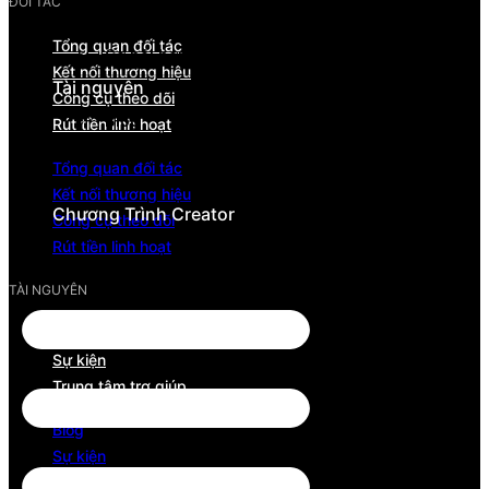
ĐỐI TÁC
Hiệu suất & dòng tiền
Tổng quan đối tác
Cơ hội hợp tác & hỗ trợ
Kết nối thương hiệu
Tài nguyên
Công cụ theo dõi
Blog
Rút tiền linh hoạt
Sự kiện
Tổng quan đối tác
Trung tâm trợ giúp
Kết nối thương hiệu
Chương Trình Creator
Công cụ theo dõi
Rút tiền linh hoạt
TÀI NGUYÊN
Blog
Sự kiện
Trung tâm trợ giúp
Blog
Sự kiện
Trung tâm trợ giúp