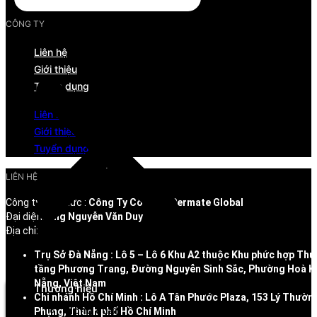
CÔNG TY
Liên hệ
Giới thiệu
Tuyển dụng
Liên hệ
Giới thiệu
Tuyển dụng
LIÊN HỆ
Công ty/Tổ chức :
Công Ty Cổ Phần Permate Global
Đại diện:
Ông Nguyễn Văn Duy
Địa chỉ:
Trụ Sở Đà Nẵng : Lô 5 – Lô 6 Khu A2 thuộc Khu phức hợp Thư
Menu
tầng Phương Trang, Đường Nguyễn Sinh Sắc, Phường Hoà K
Nẵng, Việt Nam
Thương hiệu
Chi nhánh Hồ Chí Minh : Lô A Tân Phước Plaza, 153 Lý Thườn
Tổng quan
Phụng, Thành phố Hồ Chí Minh