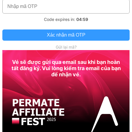
Code expires in:
04:59
Xác nhận mã OTP
Gửi lại mã?
Vé sẽ được gửi qua email sau khi bạn hoàn
tất đăng ký. Vui lòng kiểm tra email của bạn
để nhận vé.