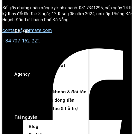
Tìm kiếm đối tác
Số giấy chứng nhận đăng ký kinh doanh: 0317341295, cấp ngày 14 t
ký thay đổi lần thứ 8 ngày 13 tháng 05 năm 2024, nơi cấp: Phòng Đăn
Công cụ phân tích
Hoạch Đầu Tư Thành Phố Đà Nẵng.
Thanh toán chủ động
contact@permate.com
Đối tác
Tổng quan
+
84 707-162-222
Kết nối thương hiệu
Công cụ theo dõi
Rút tiền linh hoạt
Agency
Tổng quan
Quản lý tài khoản & đối tác
Hiệu suất & dòng tiền
Cơ hội hợp tác & hỗ trợ
Tài nguyên
Blog