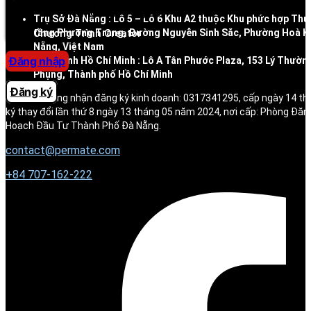
Trung tâm trợ giúp
Trụ Sở Đà Nẵng : Lô 5 – Lô 6 Khu A2 thuộc Khu phức hợp Thư
tầng Phương Trang, Đường Nguyễn Sinh Sắc, Phường Hoà K
Chương Trình Creator
Nẵng, Việt Nam
Đăng nhập
Chi nhánh Hồ Chí Minh : Lô A Tân Phước Plaza, 153 Lý Thườn
Phụng, Thành phố Hồ Chí Minh
Đăng ký
Số giấy chứng nhận đăng ký kinh doanh: 0317341295, cấp ngày 14 t
ký thay đổi lần thứ 8 ngày 13 tháng 05 năm 2024, nơi cấp: Phòng Đăn
Hoạch Đầu Tư Thành Phố Đà Nẵng.
contact@permate.com
+
84 707-162-222