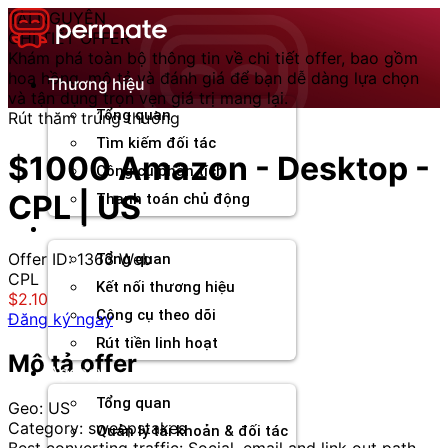
Chuyển
TÀI NGUYÊN
đến
CHI TIẾT OFFER
nội
Khám phá toàn bộ thông tin về chi tiết offer, bao gồm
dung
hoa hồng, mô tả và đánh giá để bạn dễ dàng lựa chọn
Thương hiệu
và tận dụng trọn vẹn giá trị mang lại.
Tổng quan
Rút thăm trúng thưởng
Tìm kiếm đối tác
$1000 Amazon - Desktop -
Công cụ phân tích
CPL | US
Thanh toán chủ động
Đối tác
Offer ID: 1363
Web
Tổng quan
CPL
Kết nối thương hiệu
$2.10
Công cụ theo dõi
Đăng ký ngay
Rút tiền linh hoạt
Mô tả offer
Agency
Tổng quan
Geo: US
Category: sweepstakes
Quản lý tài khoản & đối tác
Best converting traffic: Social, email and link out path