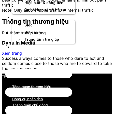
Hiệu suất & dòng tiền
traffic
Note: Only allow mobile traffic + internal traffic
Cơ hội hợp tác & hỗ trợ
Tài nguyên
Thông tin thương hiệu
Blog
Sự kiện
Rút thăm trúng thưởng
Trung tâm trợ giúp
Dynu In Media
Chương Trình Creator
Xem trang
Success always comes to those who dare to act and
seldom comes close to those who are tô coward to take
the consequences.
THƯƠNG HIỆU
Tổng quan thương hiệu
Tìm kiếm đối tác
Công cụ phân tích
Thanh toán chủ động