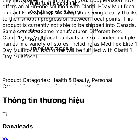
Hiệu suất & dòng tiền
offers an all-in-one solution with Clariti 1-Day Multifocal
contact lenses, which will keep you seeing clearly thanks
Cơ hội hợp tác & hỗ trợ
to their smooth progression between focal points. This
Tài nguyên
product is currently not able to be shipped into Canada.
Same contacts. Same manufacturer. Different box.
Blog
Clariti 1-Day Multifocal contacts are sold under multiple
Sự kiện
names in a variety of stores, including as Mediflex Elite 1
Trung tâm trợ giúp
Day Multifocal. Your order will be fulfilled with Clariti 1-
Day Multifocal.
Chương Trình Creator
Product Categories: Health & Beauty, Personal
Care~~Vision Care~~Contact Lenses
Thông tin thương hiệu
Thương mại điện tử
Danaleads
Xem trang