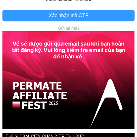
Xác nhận mã OTP
Gửi lại mã?
Vé sẽ được gửi qua email sau khi bạn hoàn
tất đăng ký. Vui lòng kiểm tra email của bạn
để nhận vé.
THE GLOBAL CITY, QUẬN 2, TP. THỦ ĐỨC,