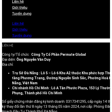
Liên hệ
Giới thiệu
Tuyển dụng
Liên hệ
Giới thiệu
Tuyển dụng
LIÊN HỆ
Công ty/Tổ chức :
Công Ty Cổ Phần Permate Global
Đại diện:
Ông Nguyễn Văn Duy
Địa chỉ:
Trụ Sở Đà Nẵng : Lô 5 – Lô 6 Khu A2 thuộc Khu phức hợp Thư
tầng Phương Trang, Đường Nguyễn Sinh Sắc, Phường Hoà K
Nẵng, Việt Nam
Chi nhánh Hồ Chí Minh : Lô A Tân Phước Plaza, 153 Lý Thườn
Phụng, Thành phố Hồ Chí Minh
Số giấy chứng nhận đăng ký kinh doanh: 0317341295, cấp ngày 14 t
ký thay đổi lần thứ 8 ngày 13 tháng 05 năm 2024, nơi cấp: Phòng Đăn
Hoạch Đầu Tư Thành Phố Đà Nẵng.