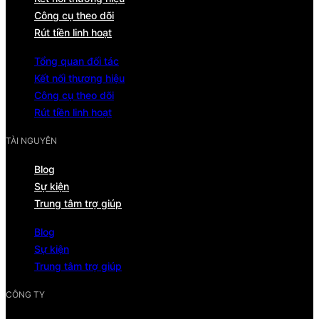
Công cụ theo dõi
Rút tiền linh hoạt
Tổng quan đối tác
Kết nối thương hiệu
Công cụ theo dõi
Rút tiền linh hoạt
TÀI NGUYÊN
Blog
Sự kiện
Trung tâm trợ giúp
Blog
Sự kiện
Trung tâm trợ giúp
CÔNG TY