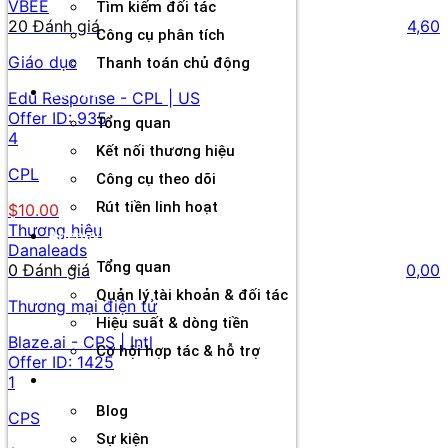
VBEE
Tìm kiếm đối tác
20 Đánh giá
4,60
Công cụ phân tích
Giáo dục
Thanh toán chủ động
Đối tác
Edu Response - CPL | US
Offer ID:
935
Tổng quan
4
Kết nối thương hiệu
CPL
Công cụ theo dõi
Rút tiền linh hoạt
$10.00
Thương hiệu
Agency
Danaleads
Tổng quan
0 Đánh giá
0,00
Quản lý tài khoản & đối tác
Thương mại điện tử
Hiệu suất & dòng tiền
Blaze.ai - CPS | Intl
Cơ hội hợp tác & hỗ trợ
Offer ID:
1425
Tài nguyên
1
Blog
CPS
Sự kiện