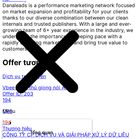
Danaleads is a performance marketing network focused
on market expansion and profitability for your clients
thanks to our diverse combination between our clean
internals and trusted publishers. With a large and ever-
growing team of 6+ year experience in the industry, we
understand the importance of keeping pace with a
rapidly changing marketplace and bring true value to
customers.
Offer tương tự
Dịch vụ trực tuyến
Vbee - Trợ thủ giọng nói AI
Offer ID:
203
194
CPS
Menu
19đ
Thương hiệu
Thương hiệu
Tổng quan
CÔNG TY CP DỊCH VỤ VÀ GIẢI PHÁP XỬ LÝ DỮ LIỆU