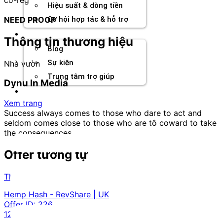
Hiệu suất & dòng tiền
NEED PROOF
Cơ hội hợp tác & hỗ trợ
Tài nguyên
Thông tin thương hiệu
Blog
Sự kiện
Nhà vườn
Trung tâm trợ giúp
Dynu In Media
Chương Trình Creator
Xem trang
Success always comes to those who dare to act and
seldom comes close to those who are tô coward to take
the consequences.
Offer tương tự
Thời trang và phụ kiện
Hemp Hash - RevShare | UK
Offer ID:
226
12