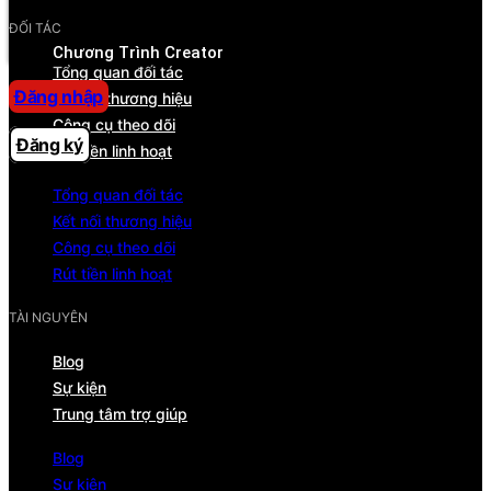
Trung tâm trợ giúp
ĐỐI TÁC
Chương Trình Creator
Tổng quan đối tác
Đăng nhập
Kết nối thương hiệu
Công cụ theo dõi
Đăng ký
Rút tiền linh hoạt
Tổng quan đối tác
Kết nối thương hiệu
Công cụ theo dõi
Rút tiền linh hoạt
TÀI NGUYÊN
Blog
Sự kiện
Trung tâm trợ giúp
Blog
Sự kiện