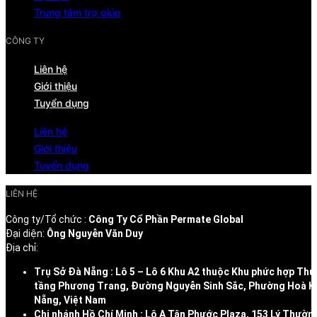
Trung tâm trợ giúp
CÔNG TY
Liên hệ
Giới thiệu
Tuyển dụng
Liên hệ
Giới thiệu
Tuyển dụng
LIÊN HỆ
Công ty/Tổ chức :
Công Ty Cổ Phần Permate Global
Đại diện:
Ông Nguyễn Văn Duy
Địa chỉ:
Trụ Sở Đà Nẵng : Lô 5 – Lô 6 Khu A2 thuộc Khu phức hợp Thư
tầng Phương Trang, Đường Nguyễn Sinh Sắc, Phường Hoà K
Nẵng, Việt Nam
Chi nhánh Hồ Chí Minh : Lô A Tân Phước Plaza, 153 Lý Thườn