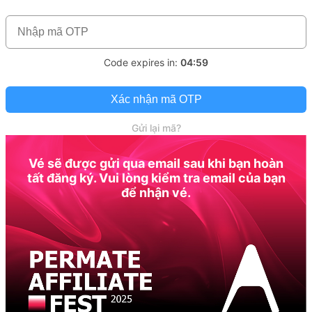
Code expires in:
04:59
Xác nhận mã OTP
Gửi lại mã?
Vé sẽ được gửi qua email sau khi bạn hoàn
tất đăng ký. Vui lòng kiểm tra email của bạn
để nhận vé.