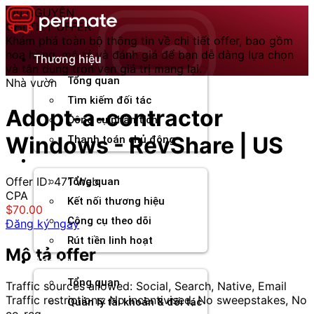
Chuyển
TÀI NGUYÊN
đến
CHI TIẾT OFFER
nội
Khám phá toàn bộ thông tin về chi tiết offer, bao gồm
dung
hoa hồng, mô tả và đánh giá để bạn dễ dàng lựa chọn
Thương hiệu
và tận dụng trọn vẹn giá trị mang lại.
Tổng quan
Nhà vườn
Tìm kiếm đối tác
Adopt-a-contractor
Công cụ phân tích
Windows - RevShare | US
Thanh toán chủ động
Đối tác
Offer ID: 471
Web
Tổng quan
CPA
Kết nối thương hiệu
$70.00
Công cụ theo dõi
Đăng ký ngay
Rút tiền linh hoạt
Mô tả offer
Agency
Tổng quan
Traffic sources allowed: Social, Search, Native, Email
Traffic restrictions: No incentivised, No sweepstakes, No
Quản lý tài khoản & đối tác
co-reg