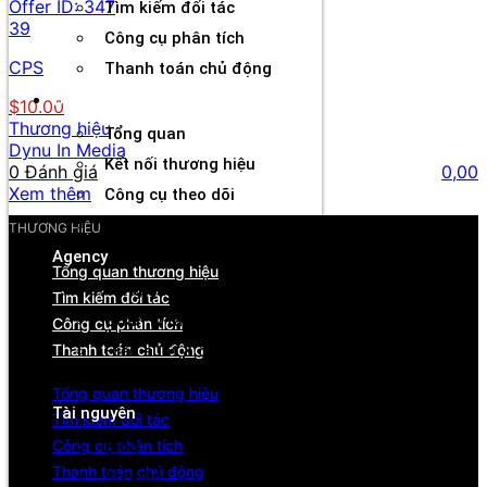
Offer ID:
347
Tìm kiếm đối tác
39
Công cụ phân tích
CPS
Thanh toán chủ động
Đối tác
$10.00
Thương hiệu
Tổng quan
Dynu In Media
Kết nối thương hiệu
0 Đánh giá
0,00
Xem thêm
Công cụ theo dõi
Rút tiền linh hoạt
THƯƠNG HIỆU
Agency
Tổng quan thương hiệu
Tổng quan
Tìm kiếm đối tác
Quản lý tài khoản & đối tác
Công cụ phân tích
Thanh toán chủ động
Hiệu suất & dòng tiền
Cơ hội hợp tác & hỗ trợ
Tổng quan thương hiệu
Tài nguyên
Tìm kiếm đối tác
Công cụ phân tích
Blog
Thanh toán chủ động
Sự kiện