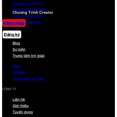
Tổng quan đối tác
Trung tâm trợ giúp
Kết nối thương hiệu
Chương Trình Creator
Công cụ theo dõi
Rút tiền linh hoạt
Đăng nhập
TÀI NGUYÊN
Đăng ký
Blog
Sự kiện
Trung tâm trợ giúp
Blog
Sự kiện
Trung tâm trợ giúp
CÔNG TY
Liên hệ
Giới thiệu
Tuyển dụng