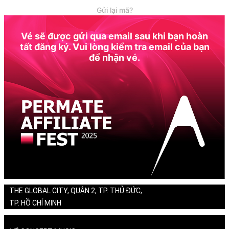
Gửi lại mã?
Vé sẽ được gửi qua email sau khi bạn hoàn
tất đăng ký. Vui lòng kiểm tra email của bạn
để nhận vé.
THE GLOBAL CITY, QUẬN 2, TP. THỦ ĐỨC,
TP. HỒ CHÍ MINH