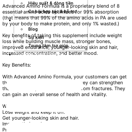
Hiệu suất & dòng tiền
Advanced Amino Formula is a proprietary blend of 8
essential amino acids optimized for 99% absorption
Cơ hội hợp tác & hỗ trợ
(that means that 99% of the amino acids in PA are used
Tài nguyên
by your body to make protein, and only 1% wasted.)
Blog
Key benefits of taking this supplement include weight
Sự kiện
loss while building muscle mass, stronger bones,
Trung tâm trợ giúp
improved endurance, younger-looking skin and hair,
increased concentration, and better mood.
Chương Trình Creator
Key Benefits:
With Advanced Amino Formula, your customers can get
their youthful muscle mass back. They can strengthen
their bones to protect themselves from fractures. They
can gain an overall sense of health and vitality.
What’s more, it can also help them:
Lose weight and keep it off.
Get younger-looking skin and hair.
Improve their endurance.
Prevent injuries.