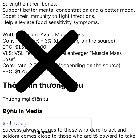
Strengthen their bones.
Support better mental concentration and a better mood.
Boost their immunity to fight infections.
Help alleviate food sensitivity symptoms.
Written version: Avoid Muscle Loss
Conv. rate: 1.5% - 3% (depending on the source)
EPC: $1.50 - $3.00
VLS: VSL Featuring Dr. Shallenberger “Muscle Mass
Loss”
Conv. rate: 2.5% - 4.5% (depending on the source)
EPC: $1.75 - $4.00
Thông tin thương hiệu
Thương mại điện tử
Menu
Dynu In Media
Thương hiệu
Xem trang
Success always comes to those who dare to act and
Tổng quan
seldom comes close to those who are tô coward to take