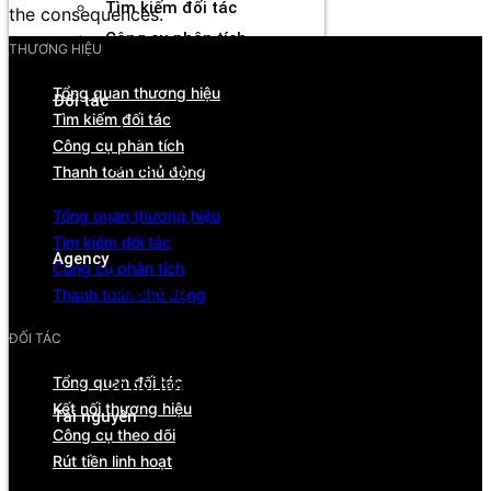
Tìm kiếm đối tác
the consequences.
Công cụ phân tích
THƯƠNG HIỆU
Thanh toán chủ động
Tổng quan thương hiệu
Đối tác
Tìm kiếm đối tác
Tổng quan
Công cụ phân tích
Kết nối thương hiệu
Thanh toán chủ động
Công cụ theo dõi
Tổng quan thương hiệu
Rút tiền linh hoạt
Tìm kiếm đối tác
Agency
Công cụ phân tích
Tổng quan
Thanh toán chủ động
Quản lý tài khoản & đối tác
ĐỐI TÁC
Hiệu suất & dòng tiền
Tổng quan đối tác
Cơ hội hợp tác & hỗ trợ
Kết nối thương hiệu
Tài nguyên
Công cụ theo dõi
Blog
Rút tiền linh hoạt
Sự kiện