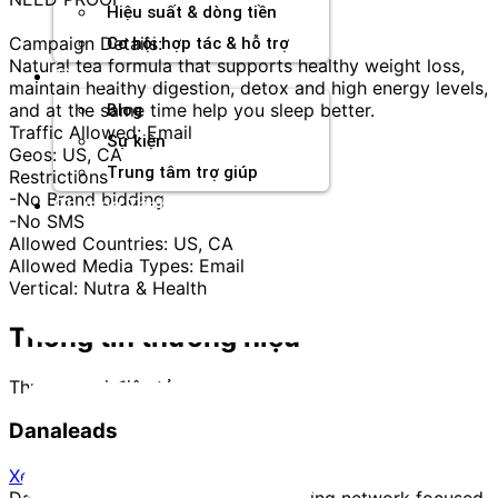
Hiệu suất & dòng tiền
Campaign Details:
Cơ hội hợp tác & hỗ trợ
Natural tea formula that supports healthy weight loss,
Tài nguyên
maintain healthy digestion, detox and high energy levels,
and at the same time help you sleep better.
Blog
Traffic Allowed: Email
Sự kiện
Geos: US, CA
Trung tâm trợ giúp
Restrictions
-No Brand bidding
Chương Trình Creator
-No SMS
Allowed Countries: US, CA
Allowed Media Types: Email
Vertical: Nutra & Health
Thông tin thương hiệu
Thương mại điện tử
Danaleads
Xem trang
Danaleads is a performance marketing network focused