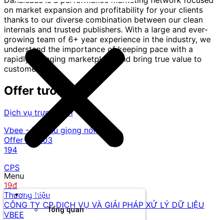
on market expansion and profitability for your clients
thanks to our diverse combination between our clean
internals and trusted publishers. With a large and ever-
growing team of 6+ year experience in the industry, we
understand the importance of keeping pace with a
rapidly changing marketplace and bring true value to
customers.
Offer tương tự
Dịch vụ trực tuyến
Vbee - Trợ thủ giọng nói AI
Offer ID:
203
194
CPS
Menu
19đ
Thương hiệu
Thương hiệu
CÔNG TY CP DỊCH VỤ VÀ GIẢI PHÁP XỬ LÝ DỮ LIỆU
Tổng quan
VBEE