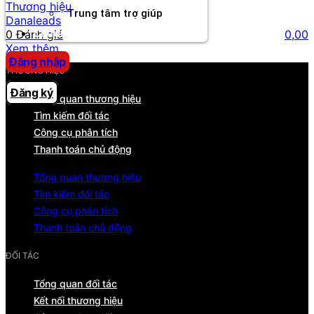
Thương hiệu
Trung tâm trợ giúp
Danaleads
0 Đánh giá
0,00
Chương Trình Creator
Xem thêm
Đăng nhập
THƯƠNG HIỆU
Đăng ký
Tổng quan thương hiệu
Tìm kiếm đối tác
Công cụ phân tích
Thanh toán chủ động
Tổng quan thương hiệu
Tìm kiếm đối tác
Công cụ phân tích
Thanh toán chủ động
ĐỐI TÁC
Tổng quan đối tác
Kết nối thương hiệu