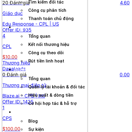
Tìm kiếm đối tác
20 Đánh giá
4,60
Công cụ phân tích
Giáo dục
Thanh toán chủ động
Edu Response - CPL | US
Đối tác
Offer ID:
935
4
Tổng quan
Kết nối thương hiệu
CPL
Công cụ theo dõi
$10.00
Rút tiền linh hoạt
Thương hiệu
Danaleads
Agency
0 Đánh giá
0,00
Tổng quan
Thương mại điện tử
Quản lý tài khoản & đối tác
Hiệu suất & dòng tiền
Blaze.ai - CPS | Intl
Offer ID:
1425
Cơ hội hợp tác & hỗ trợ
1
Tài nguyên
CPS
Blog
$100.00
Sự kiện