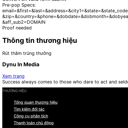
Pre-pop Specs:
email=&first=&last=&address=&city1=&state=&state_cod
&zip=&country=&phone=&dobdate=&dobmonth=&dobyea
&aff_sub2=DOMAIN
Proof needed
Thông tin thương hiệu
Rút thăm trúng thưởng
Dynu In Media
Xem trang
Success always comes to those who dare to act and seld
THƯƠNG HIỆU
Tổng quan thương hiệu
Tìm kiếm đối tác
Công cụ phân tích
Thanh toán chủ động