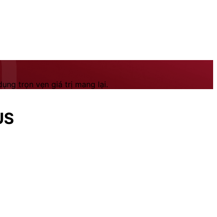
ng trọn vẹn giá trị mang lại.
US