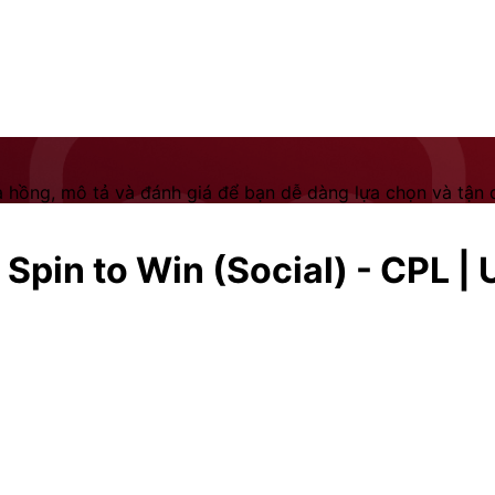
 hồng, mô tả và đánh giá để bạn dễ dàng lựa chọn và tận dụ
pin to Win (Social) - CPL | 