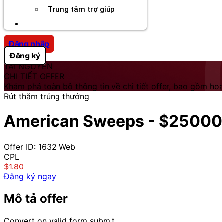
Trung tâm trợ giúp
Chương Trình Creator
Đăng nhập
Đăng ký
TÀI NGUYÊN
CHI TIẾT OFFER
Khám phá toàn bộ thông tin về chi tiết offer, bao gồm hoa
Rút thăm trúng thưởng
American Sweeps - $25000 S
Offer ID: 1632
Web
CPL
$1.80
Đăng ký ngay
Mô tả offer
Convert on valid form submit