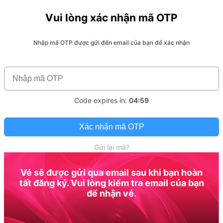
Vui lòng xác nhận mã OTP
Nhập mã OTP được gửi đến email của bạn để xác nhận
Code expires in:
04:59
Xác nhận mã OTP
Gửi lại mã?
Vé sẽ được gửi qua email sau khi bạn hoàn
tất đăng ký. Vui lòng kiểm tra email của bạn
để nhận vé.