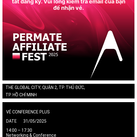
tất đăng ký. Vui lòng kiểm tra email của bạn
để nhận vé.
THE GLOBAL CITY, QUẬN 2, TP. THỦ ĐỨC,
TP. HỒ CHÍ MINH
VÉ CONFERENCE PLUS
DATE 31/05/2025
14:00 – 17:30
Networking & Conference