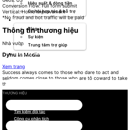
Hiệu suất & dòng tiền
Conversion Flow: Full form submit
Vertical: Home Improvement
Cơ hội hợp tác & hỗ trợ
*No fraud and bot traffic will be paid
Tài nguyên
Thông tin thương hiệu
Blog
Sự kiện
Nhà vườn
Trung tâm trợ giúp
Chương Trình Creator
Dynu In Media
Xem trang
Success always comes to those who dare to act and
seldom comes close to those who are tô coward to take
the consequences.
THƯƠNG HIỆU
Tổng quan thương hiệu
Tìm kiếm đối tác
Công cụ phân tích
Thanh toán chủ động