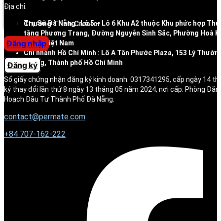
Địa chỉ:
Trung tâm trợ giúp
Trụ Sở Đà Nẵng : Lô 5 – Lô 6 Khu A2 thuộc Khu phức hợp Thư
Chương Trình Creator
tầng Phương Trang, Đường Nguyễn Sinh Sắc, Phường Hoà K
Đăng nhập
Nẵng, Việt Nam
Chi nhánh Hồ Chí Minh : Lô A Tân Phước Plaza, 153 Lý Thườn
Phụng, Thành phố Hồ Chí Minh
Đăng ký
Số giấy chứng nhận đăng ký kinh doanh: 0317341295, cấp ngày 14 t
ký thay đổi lần thứ 8 ngày 13 tháng 05 năm 2024, nơi cấp: Phòng Đăn
Hoạch Đầu Tư Thành Phố Đà Nẵng.
contact@permate.com
+
84 707-162-222