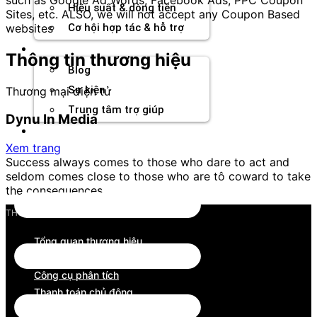
Hiệu suất & dòng tiền
Sites, etc. ALSO, we will not accept any Coupon Based
websites
Cơ hội hợp tác & hỗ trợ
Tài nguyên
Thông tin thương hiệu
Blog
Sự kiện
Thương mại điện tử
Trung tâm trợ giúp
Dynu In Media
Chương Trình Creator
Xem trang
Success always comes to those who dare to act and
seldom comes close to those who are tô coward to take
the consequences.
THƯƠNG HIỆU
Tổng quan thương hiệu
Tìm kiếm đối tác
Công cụ phân tích
Thanh toán chủ động