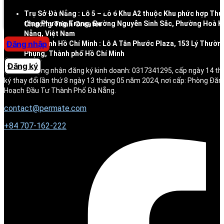
Trung tâm trợ giúp
Trụ Sở Đà Nẵng : Lô 5 – Lô 6 Khu A2 thuộc Khu phức hợp Thư
tầng Phương Trang, Đường Nguyễn Sinh Sắc, Phường Hoà K
Chương Trình Creator
Nẵng, Việt Nam
Đăng nhập
Chi nhánh Hồ Chí Minh : Lô A Tân Phước Plaza, 153 Lý Thườn
Phụng, Thành phố Hồ Chí Minh
Đăng ký
Số giấy chứng nhận đăng ký kinh doanh: 0317341295, cấp ngày 14 t
ký thay đổi lần thứ 8 ngày 13 tháng 05 năm 2024, nơi cấp: Phòng Đăn
Hoạch Đầu Tư Thành Phố Đà Nẵng.
contact@permate.com
+
84 707-162-222