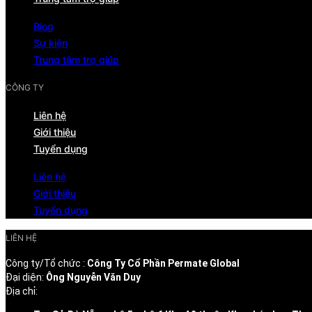
Blog
Sự kiện
Trung tâm trợ giúp
CÔNG TY
Liên hệ
Giới thiệu
Tuyển dụng
Liên hệ
Giới thiệu
Tuyển dụng
LIÊN HỆ
Công ty/Tổ chức :
Công Ty Cổ Phần Permate Global
Đại diện:
Ông Nguyễn Văn Duy
Địa chỉ: