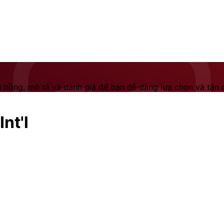
 hồng, mô tả và đánh giá để bạn dễ dàng lựa chọn và tận dụ
nt'l