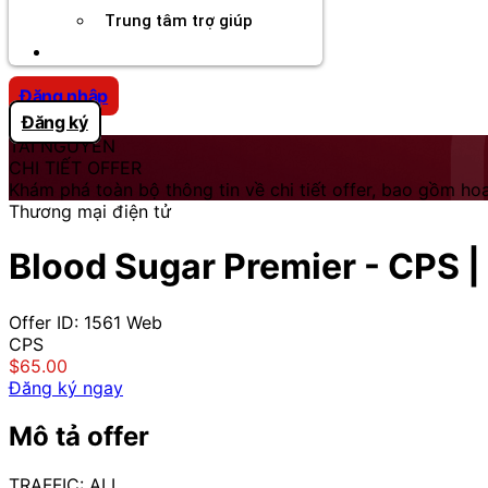
Trung tâm trợ giúp
Chương Trình Creator
Đăng nhập
Đăng ký
TÀI NGUYÊN
CHI TIẾT OFFER
Khám phá toàn bộ thông tin về chi tiết offer, bao gồm hoa
Thương mại điện tử
Blood Sugar Premier - CPS | I
Offer ID: 1561
Web
CPS
$65.00
Đăng ký ngay
Mô tả offer
TRAFFIC: ALL