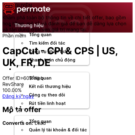
Chuyển
TÀI NGUYÊN
đến
CHI TIẾT OFFER
nội
Khám phá toàn bộ thông tin về chi tiết offer, bao gồm
dung
hoa hồng, mô tả và đánh giá để bạn dễ dàng lựa chọn
Thương hiệu
và tận dụng trọn vẹn giá trị mang lại.
Tổng quan
Phần mềm
Tìm kiếm đối tác
CapCut - CPI & CPS | US,
Công cụ phân tích
UK, FR, DE
Thanh toán chủ động
Đối tác
Offer ID: 609
Web
Tổng quan
RevShare
Kết nối thương hiệu
100.00%
Công cụ theo dõi
Đăng ký ngay
Rút tiền linh hoạt
Mô tả offer
Agency
Tổng quan
Converts on:
Lead
Quản lý tài khoản & đối tác