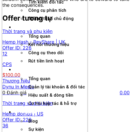
Tìm kiếm đối tác
the consequences.
Công cụ phân tích
Offer tương tự
Thanh toán chủ động
Đối tác
Thời trang và phụ kiện
Tổng quan
Hemp Hash - RevShare | UK
Kết nối thương hiệu
Offer ID:
226
Công cụ theo dõi
12
Rút tiền linh hoạt
CPS
Agency
$100.00
Tổng quan
Thương hiệu
Dynu In Media
Quản lý tài khoản & đối tác
0 Đánh giá
0,00
Hiệu suất & dòng tiền
Thời trang và phụ kiện
Cơ hội hợp tác & hỗ trợ
Tài nguyên
Hemp Bombs | US
Offer ID:
228
Blog
36
Sự kiện