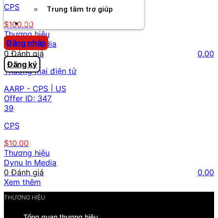
CPS
Trung tâm trợ giúp
Chương Trình Creator
$100.00
Thương hiệu
Đăng nhập
Dynu In Media
0 Đánh giá
0,00
Đăng ký
Thương mại điện tử
AARP - CPS | US
Offer ID:
347
39
CPS
$10.00
Thương hiệu
Dynu In Media
0 Đánh giá
0,00
Xem thêm
THƯƠNG HIỆU
Tổng quan thương hiệu