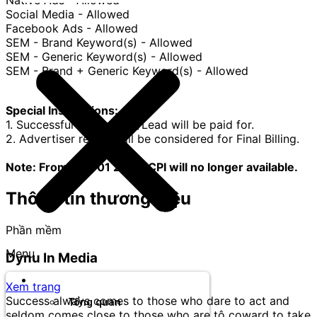
Social Media - Allowed
Facebook Ads - Allowed
SEM - Brand Keyword(s) - Allowed
SEM - Generic Keyword(s) - Allowed
SEM - Brand + Generic Keyword(s) - Allowed
Special Instructions:
1. Successful transaction/Lead will be paid for.
2. Advertiser report will be considered for Final Billing.
Note: From May 01 2025, CPI will no longer available.
Thông tin thương hiệu
Phần mềm
Menu
Dynu In Media
Thương hiệu
Xem trang
Success always comes to those who dare to act and
Tổng quan
seldom comes close to those who are tô coward to take