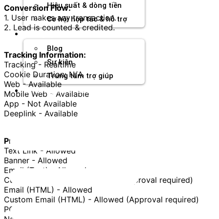
Hiệu suất & dòng tiền
Conversion Flow:
1. User makes any transaction.
Cơ hội hợp tác & hỗ trợ
2. Lead is counted & credited.
Tài nguyên
Blog
Tracking Information:
Sự kiện
Tracking - Realtime
Cookie Duration: N/A
Trung tâm trợ giúp
Web - Available
Chương Trình Creator
Mobile Web - Available
App - Not Available
Deeplink - Available
Promotion Methods:
Text Link - Allowed
Banner - Allowed
Email (Text) - Allowed
Custom Email (Text) - Allowed (Approval required)
Email (HTML) - Allowed
Custom Email (HTML) - Allowed (Approval required)
POP Traffic - Allowed
Native Ads - Allowed