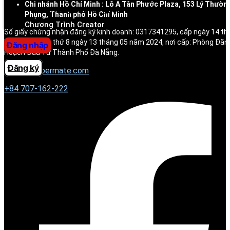
Chi nhánh Hồ Chí Minh : Lô A Tân Phước Plaza, 153 Lý Thườn
Trung tâm trợ giúp
Phụng, Thành phố Hồ Chí Minh
Chương Trình Creator
Số giấy chứng nhận đăng ký kinh doanh: 0317341295, cấp ngày 14 t
ký thay đổi lần thứ 8 ngày 13 tháng 05 năm 2024, nơi cấp: Phòng Đăn
Đăng nhập
Hoạch Đầu Tư Thành Phố Đà Nẵng.
Đăng ký
contact@permate.com
+
84 707-162-222