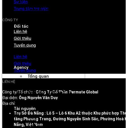
Sự kiện
Tìm kiếm đối tác
Trung tâm trợ giúp
Công cụ phân tích
Thanh toán chủ động
CÔNG TY
Đối tác
Liên hệ
Tổng quan
Giới thiệu
Kết nối thương hiệu
Tuyển dụng
Công cụ theo dõi
Liên hệ
Rút tiền linh hoạt
Giới thiệu
Agency
Tuyển dụng
Tổng quan
LIÊN HỆ
Quản lý tài khoản & đối tác
Công ty/Tổ chức :
Công Ty Cổ Phần Permate Global
Hiệu suất & dòng tiền
Đại diện:
Ông Nguyễn Văn Duy
Cơ hội hợp tác & hỗ trợ
Địa chỉ:
Tài nguyên
Trụ Sở Đà Nẵng : Lô 5 – Lô 6 Khu A2 thuộc Khu phức hợp Thư
Blog
tầng Phương Trang, Đường Nguyễn Sinh Sắc, Phường Hoà K
Nẵng, Việt Nam
Sự kiện