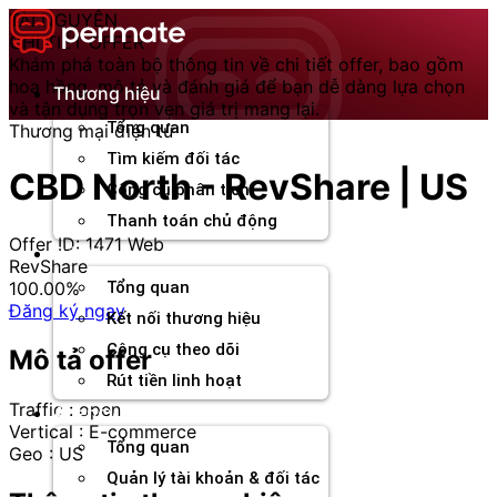
Chuyển
TÀI NGUYÊN
đến
CHI TIẾT OFFER
nội
Khám phá toàn bộ thông tin về chi tiết offer, bao gồm
dung
hoa hồng, mô tả và đánh giá để bạn dễ dàng lựa chọn
Thương hiệu
và tận dụng trọn vẹn giá trị mang lại.
Tổng quan
Thương mại điện tử
Tìm kiếm đối tác
CBD North - RevShare | US
Công cụ phân tích
Thanh toán chủ động
Offer ID: 1471
Web
Đối tác
RevShare
100.00%
Tổng quan
Đăng ký ngay
Kết nối thương hiệu
Công cụ theo dõi
Mô tả offer
Rút tiền linh hoạt
Traffic : open
Agency
Vertical : E-commerce
Tổng quan
Geo : US
Quản lý tài khoản & đối tác