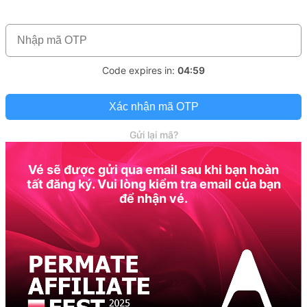
Code expires in:
04:59
Xác nhận mã OTP
Gửi lại mã?
Vé sẽ được gửi qua email sau khi bạn hoàn
tất đăng ký. Vui lòng kiểm tra email của bạn
để nhận vé.