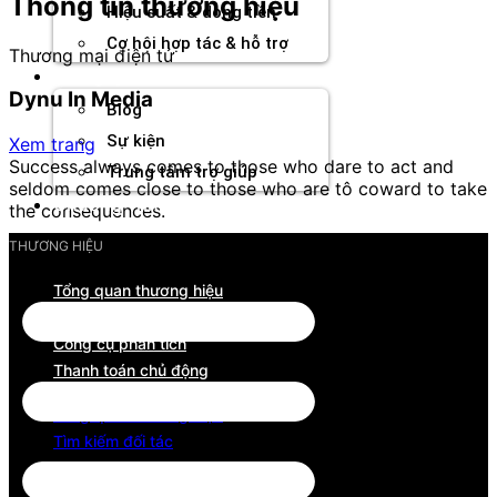
Thông tin thương hiệu
Hiệu suất & dòng tiền
Cơ hội hợp tác & hỗ trợ
Thương mại điện tử
Tài nguyên
Dynu In Media
Blog
Sự kiện
Xem trang
Success always comes to those who dare to act and
Trung tâm trợ giúp
seldom comes close to those who are tô coward to take
Chương Trình Creator
the consequences.
THƯƠNG HIỆU
Tổng quan thương hiệu
Tìm kiếm đối tác
Công cụ phân tích
Thanh toán chủ động
Tổng quan thương hiệu
Tìm kiếm đối tác
Công cụ phân tích
Thanh toán chủ động