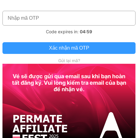
Code expires in:
04:59
Xác nhận mã OTP
Gửi lại mã?
Vé sẽ được gửi qua email sau khi bạn hoàn
tất đăng ký. Vui lòng kiểm tra email của bạn
để nhận vé.