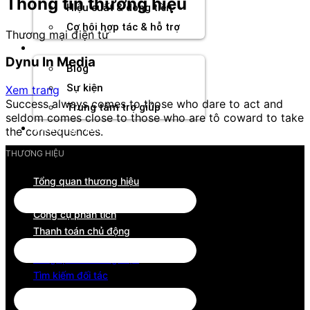
Thông tin thương hiệu
Hiệu suất & dòng tiền
Cơ hội hợp tác & hỗ trợ
Thương mại điện tử
Tài nguyên
Dynu In Media
Blog
Sự kiện
Xem trang
Success always comes to those who dare to act and
Trung tâm trợ giúp
seldom comes close to those who are tô coward to take
Chương Trình Creator
the consequences.
THƯƠNG HIỆU
Tổng quan thương hiệu
Tìm kiếm đối tác
Công cụ phân tích
Thanh toán chủ động
Tổng quan thương hiệu
Tìm kiếm đối tác
Công cụ phân tích
Thanh toán chủ động