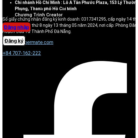
Chi nhánh Hồ Chí Minh : Lô A Tân Phước Plaza, 153 Lý Thườn
Trung tâm trợ giúp
Phụng, Thành phố Hồ Chí Minh
Chương Trình Creator
Số giấy chứng nhận đăng ký kinh doanh: 0317341295, cấp ngày 14 t
ký thay đổi lần thứ 8 ngày 13 tháng 05 năm 2024, nơi cấp: Phòng Đăn
Đăng nhập
Hoạch Đầu Tư Thành Phố Đà Nẵng.
Đăng ký
contact@permate.com
+
84 707-162-222