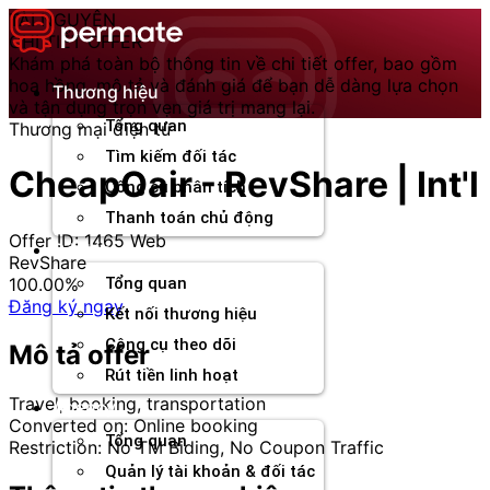
Chuyển
TÀI NGUYÊN
đến
CHI TIẾT OFFER
nội
Khám phá toàn bộ thông tin về chi tiết offer, bao gồm
dung
hoa hồng, mô tả và đánh giá để bạn dễ dàng lựa chọn
Thương hiệu
và tận dụng trọn vẹn giá trị mang lại.
Tổng quan
Thương mại điện tử
Tìm kiếm đối tác
CheapOair - RevShare | Int'l
Công cụ phân tích
Thanh toán chủ động
Offer ID: 1465
Web
Đối tác
RevShare
100.00%
Tổng quan
Đăng ký ngay
Kết nối thương hiệu
Công cụ theo dõi
Mô tả offer
Rút tiền linh hoạt
Travel, booking, transportation
Agency
Converted on: Online booking
Tổng quan
Restriction: No TM Biding, No Coupon Traffic
Quản lý tài khoản & đối tác