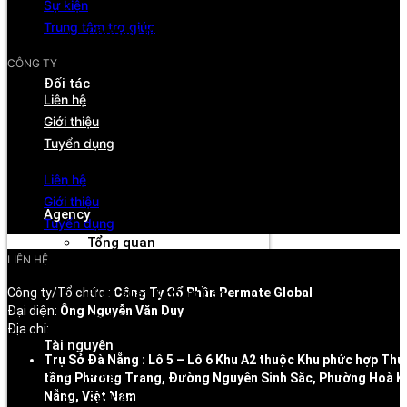
Sự kiện
Tìm kiếm đối tác
Trung tâm trợ giúp
Công cụ phân tích
Thanh toán chủ động
CÔNG TY
Đối tác
Liên hệ
Tổng quan
Giới thiệu
Kết nối thương hiệu
Tuyển dụng
Công cụ theo dõi
Liên hệ
Rút tiền linh hoạt
Giới thiệu
Agency
Tuyển dụng
Tổng quan
LIÊN HỆ
Quản lý tài khoản & đối tác
Công ty/Tổ chức :
Công Ty Cổ Phần Permate Global
Hiệu suất & dòng tiền
Đại diện:
Ông Nguyễn Văn Duy
Cơ hội hợp tác & hỗ trợ
Địa chỉ:
Tài nguyên
Trụ Sở Đà Nẵng : Lô 5 – Lô 6 Khu A2 thuộc Khu phức hợp Thư
Blog
tầng Phương Trang, Đường Nguyễn Sinh Sắc, Phường Hoà K
Nẵng, Việt Nam
Sự kiện