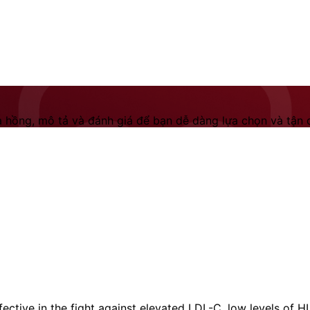
 hồng, mô tả và đánh giá để bạn dễ dàng lựa chọn và tận dụ
ective in the fight against elevated LDL-C, low levels of H