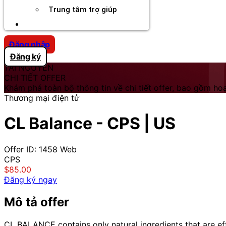
Trung tâm trợ giúp
Chương Trình Creator
Đăng nhập
Đăng ký
TÀI NGUYÊN
CHI TIẾT OFFER
Khám phá toàn bộ thông tin về chi tiết offer, bao gồm hoa
Thương mại điện tử
CL Balance - CPS | US
Offer ID: 1458
Web
CPS
$85.00
Đăng ký ngay
Mô tả offer
CL BALANCE contains only natural ingredients that are eff