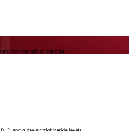
ng trọn vẹn giá trị mang lại.
LD-C, and runaway triglyceride levels.