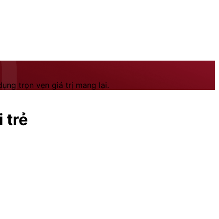
ng trọn vẹn giá trị mang lại.
 trẻ