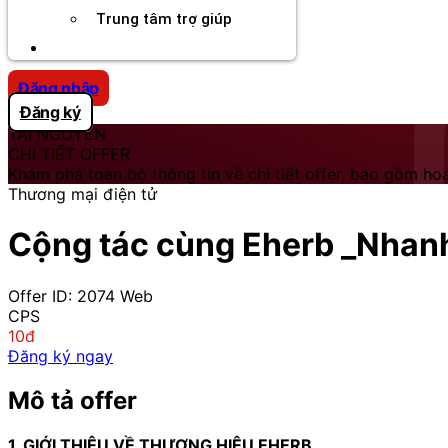
Trung tâm trợ giúp
Chương Trình Creator
Đăng nhập
Đăng ký
TÀI NGUYÊN
CHI TIẾT OFFER
Khám phá toàn bộ thông tin về chi tiết offer, bao gồm hoa
Thương mại điện tử
Cộng tác cùng Eherb _Nhanh 
Offer ID: 2074
Web
CPS
10đ
Đăng ký ngay
Mô tả offer
1. GIỚI THIỆU VỀ THƯƠNG HIỆU EHERB