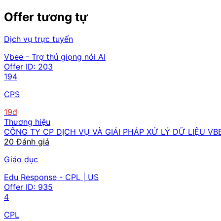
Offer tương tự
Dịch vụ trực tuyến
Vbee - Trợ thủ giọng nói AI
Offer ID:
203
194
CPS
19đ
Thương hiệu
CÔNG TY CP DỊCH VỤ VÀ GIẢI PHÁP XỬ LÝ DỮ LIỆU VB
20 Đánh giá
Giáo dục
Edu Response - CPL | US
Offer ID:
935
4
CPL