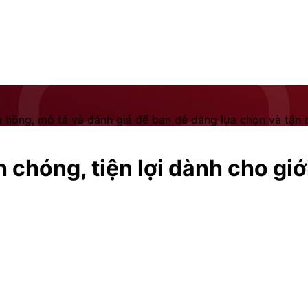
 hồng, mô tả và đánh giá để bạn dễ dàng lựa chọn và tận dụ
chóng, tiện lợi dành cho giới