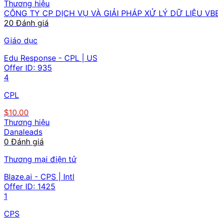
Thương hiệu
CÔNG TY CP DỊCH VỤ VÀ GIẢI PHÁP XỬ LÝ DỮ LIỆU VB
20 Đánh giá
Giáo dục
Edu Response - CPL | US
Offer ID:
935
4
CPL
$10.00
Thương hiệu
Danaleads
0 Đánh giá
Thương mại điện tử
Blaze.ai - CPS | Intl
Offer ID:
1425
1
CPS