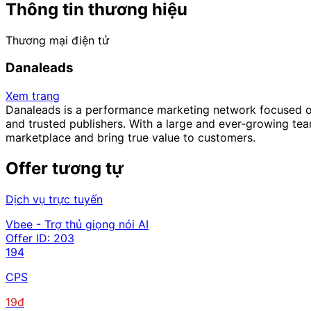
Thông tin thương hiệu
Thương mại điện tử
Danaleads
Xem trang
Danaleads is a performance marketing network focused on 
and trusted publishers. With a large and ever-growing te
marketplace and bring true value to customers.
Offer tương tự
Dịch vụ trực tuyến
Vbee - Trợ thủ giọng nói AI
Offer ID:
203
194
CPS
19đ