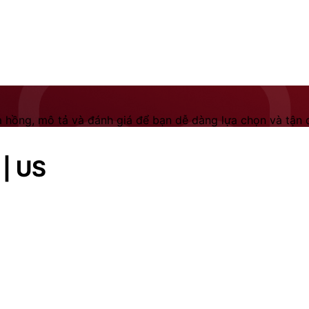
 hồng, mô tả và đánh giá để bạn dễ dàng lựa chọn và tận dụ
 | US