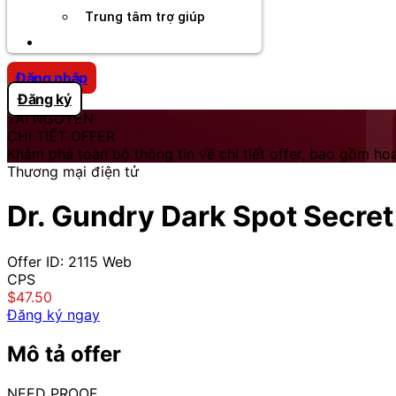
Trung tâm trợ giúp
Chương Trình Creator
Đăng nhập
Đăng ký
TÀI NGUYÊN
CHI TIẾT OFFER
Khám phá toàn bộ thông tin về chi tiết offer, bao gồm hoa
Thương mại điện tử
Dr. Gundry Dark Spot Secret
Offer ID: 2115
Web
CPS
$47.50
Đăng ký ngay
Mô tả offer
NEED PROOF