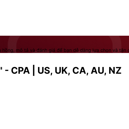
 hồng, mô tả và đánh giá để bạn dễ dàng lựa chọn và tận dụ
 - CPA | US, UK, CA, AU, NZ