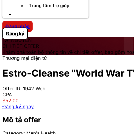
Trung tâm trợ giúp
Chương Trình Creator
Đăng nhập
Đăng ký
TÀI NGUYÊN
CHI TIẾT OFFER
Khám phá toàn bộ thông tin về chi tiết offer, bao gồm hoa
Thương mại điện tử
Estro-Cleanse "World War T"
Offer ID: 1942
Web
CPA
$52.00
Đăng ký ngay
Mô tả offer
Category: Men's Health