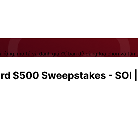
 hồng, mô tả và đánh giá để bạn dễ dàng lựa chọn và tận dụ
rd $500 Sweepstakes - SOI |