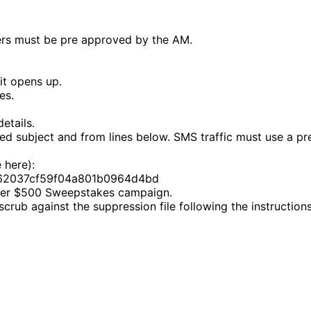
thers must be pre approved by the AM.
it opens up.
es.
etails.
ved subject and from lines below. SMS traffic must use a pr
 here):
2562037cf59f04a801b0964d4bd
nner $500 Sweepstakes campaign.
scrub against the suppression file following the instructions