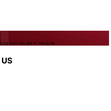
ng trọn vẹn giá trị mang lại.
 US