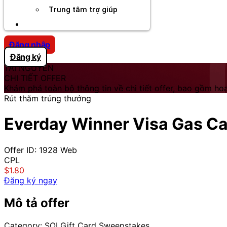
Trung tâm trợ giúp
Chương Trình Creator
Đăng nhập
Đăng ký
TÀI NGUYÊN
CHI TIẾT OFFER
Khám phá toàn bộ thông tin về chi tiết offer, bao gồm hoa
Rút thăm trúng thưởng
Everday Winner Visa Gas Ca
Offer ID: 1928
Web
CPL
$1.80
Đăng ký ngay
Mô tả offer
Category: SOI Gift Card Sweepstakes