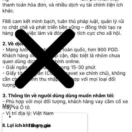
thanh toán hóa đơn, và nhiều dịch vụ tài chính tiện ích
khác.
F88 cam kết minh bạch, tuân thủ pháp luật, quản lý rủi
ro chặt chẽ và phát triển bền vững – đồng thời tạo ra
hàng ngàn việc làm và đóng góp tích cực cho xã hội.
2. Về dịch vụ:
- Mạng lưới PGD phủ rộng toàn quốc, hơn 900 PGD.
Khách hàng dễ dàng tiếp cận, đặc biệt là nhóm chưa
quen dùng dịch vụ tài chính online.
- Giải ngân siêu nhanh – trong 15-30 phút
- Giấy tờ đơn giản (CCCD+ cavet xe chính chủ), không
cần chứng minh thu nhập. Phù hợp với mọi loại đối
tượng.
3. Thông tin về người dùng dùng muốn nhắm tới:
- Phù hợp với mọi đối tượng, khách hàng vay cầm cố xe
Menu
máy và Ô tô
- Vị trí địa lý: Việt Nam
Thương hiệu
II. Lợi ích khi tham gia
Tổng quan