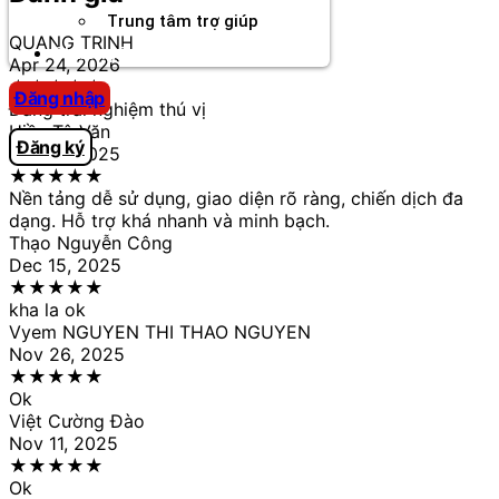
Trung tâm trợ giúp
QUANG TRINH
Chương Trình Creator
Apr 24, 2026
★
★
★
★
★
Đăng nhập
Đang trải nghiệm thú vị
Hiền Tô Văn
Đăng ký
Dec 16, 2025
★
★
★
★
★
Nền tảng dễ sử dụng, giao diện rõ ràng, chiến dịch đa
dạng. Hỗ trợ khá nhanh và minh bạch.
Thạo Nguyễn Công
Dec 15, 2025
★
★
★
★
★
kha la ok
Vyem NGUYEN THI THAO NGUYEN
Nov 26, 2025
★
★
★
★
★
Ok
Việt Cường Đào
Nov 11, 2025
★
★
★
★
★
Ok