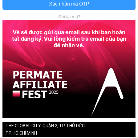
Xác nhận mã OTP
Gửi lại mã?
Vé sẽ được gửi qua email sau khi bạn hoàn
tất đăng ký. Vui lòng kiểm tra email của bạn
để nhận vé.
THE GLOBAL CITY, QUẬN 2, TP. THỦ ĐỨC,
TP. HỒ CHÍ MINH