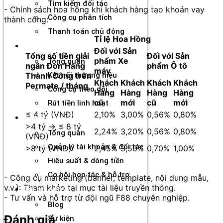
Tìm kiếm đối tác
- Chính sách hoa hồng khi khách hàng tạo khoản vay
Công cụ phân tích
thành công:
Thanh toán chủ động
Tỉ lệ Hoa Hồng
Đối tác
Đối với Sản
Tổng số tiền giải
Đối với Sản
phẩm Xe
Tổng quan
ngân Đơn Hàng
phẩm Ô tô
máy
Thành Công trên
Kết nối thương hiệu
Khách
Khách
Khách
Khách
Permate / tháng
Công cụ theo dõi
Hàng
Hàng
Hàng
Hàng
cũ
mới
cũ
mới
Rút tiền linh hoạt
≤ 4 tỷ (VNĐ)
2,10%
3,00%
0,56%
0,80%
Agency
>4 tỷ → ≤ 8 tỷ
2,24%
3,20%
0,56%
0,80%
Tổng quan
(VNĐ)
Quản lý tài khoản & đối tác
>8 tỷ (VNĐ)
2,45%
3,50%
0,70%
1,00%
Hiệu suất & dòng tiền
Cơ hội hợp tác & hỗ trợ
- Công cụ marketing (banner, template, nội dung mẫu,
v.v.): Tham khảo tại mục tài liệu truyền thông.
Tài nguyên
- Tư vấn và hỗ trợ từ đội ngũ F88 chuyên nghiệp.
Blog
Đánh giá
Sự kiện