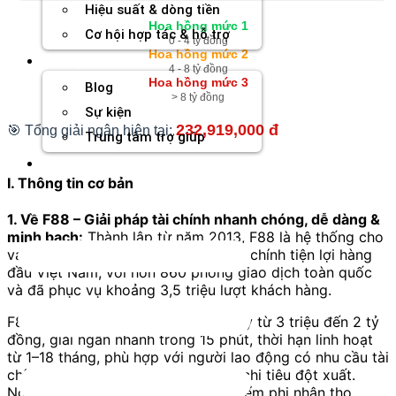
Hiệu suất & dòng tiền
Hoa hồng mức 1
Cơ hội hợp tác & hỗ trợ
0 - 4 tỷ đồng
Hoa hồng mức 2
Tài nguyên
4 - 8 tỷ đồng
Hoa hồng mức 3
Blog
> 8 tỷ đồng
Sự kiện
232,919,000 đ
🎯 Tổng giải ngân hiện tại:
Trung tâm trợ giúp
Chương Trình Creator
I. Thông tin cơ bản
1. Về F88 – Giải pháp tài chính nhanh chóng, dễ dàng &
minh bạch:
Thành lập từ năm 2013, F88 là hệ thống cho
vay cầm cố và cung cấp dịch vụ tài chính tiện lợi hàng
đầu Việt Nam, với hơn 860 phòng giao dịch toàn quốc
và đã phục vụ khoảng 3,5 triệu lượt khách hàng.
F88 chuyên cung cấp các khoản vay từ 3 triệu đến 2 tỷ
đồng, giải ngân nhanh trong 15 phút, thời hạn linh hoạt
từ 1–18 tháng, phù hợp với người lao động có nhu cầu tài
chính cơ bản, xoay vòng vốn hoặc chi tiêu đột xuất.
Ngoài ra, F88 còn phân phối bảo hiểm phi nhân thọ,