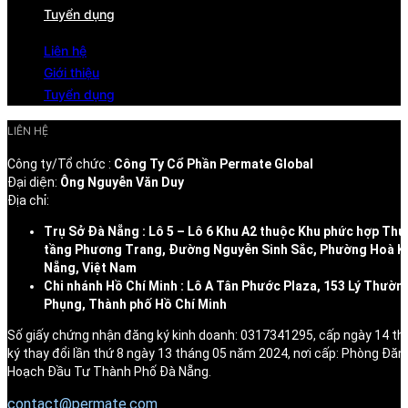
Tuyển dụng
Liên hệ
Giới thiệu
Tuyển dụng
LIÊN HỆ
Công ty/Tổ chức :
Công Ty Cổ Phần Permate Global
Đại diện:
Ông Nguyễn Văn Duy
Địa chỉ:
Trụ Sở Đà Nẵng : Lô 5 – Lô 6 Khu A2 thuộc Khu phức hợp Thư
tầng Phương Trang, Đường Nguyễn Sinh Sắc, Phường Hoà K
Nẵng, Việt Nam
Chi nhánh Hồ Chí Minh : Lô A Tân Phước Plaza, 153 Lý Thườn
Phụng, Thành phố Hồ Chí Minh
Số giấy chứng nhận đăng ký kinh doanh: 0317341295, cấp ngày 14 t
ký thay đổi lần thứ 8 ngày 13 tháng 05 năm 2024, nơi cấp: Phòng Đăn
Hoạch Đầu Tư Thành Phố Đà Nẵng.
contact@permate.com