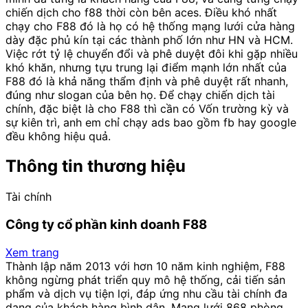
chiến dịch cho f88 thời còn bên aces. Điều khó nhất
chạy cho F88 đó là họ có hệ thống mạng lưới cửa hàng
dày đặc phủ kín tại các thành phố lớn như HN và HCM.
Việc rớt tỷ lệ chuyển đổi và phê duyệt đôi khi gặp nhiều
khó khăn, nhưng tựu trung lại điểm mạnh lớn nhất của
F88 đó là khả năng thẩm định và phê duyệt rất nhanh,
đúng như slogan của bên họ. Để chạy chiến dịch tài
chính, đặc biệt là cho F88 thì cần có Vốn trường kỳ và
sự kiên trì, anh em chỉ chạy ads bao gồm fb hay google
đều không hiệu quả.
Thông tin thương hiệu
Tài chính
Công ty cổ phần kinh doanh F88
Xem trang
Thành lập năm 2013 với hơn 10 năm kinh nghiệm, F88
không ngừng phát triển quy mô hệ thống, cải tiến sản
phẩm và dịch vụ tiện lợi, đáp ứng nhu cầu tài chính đa
dạng của khách hàng bình dân. Mạng lưới 868 phòng