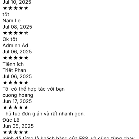
Jul 10, 2025
★
★
★
★
★
tốt
Nam Le
Jul 08, 2025
★
★
★
★
☆
Ok tốt
Adminh Ad
Jul 06, 2025
★
★
★
★
★
Tiênn ích
Triết Phan
Jul 06, 2025
★
★
★
★
★
Tôi có thể hợp tác với bạn
cuong hoang
Jun 17, 2025
★
★
★
★
★
Thủ tục đơn giản và rất nhanh gọn.
Đức Lê
Jun 05, 2025
★
★
★
★
★
mình đã từng là khách hàng của F88, và cũng từng chạy