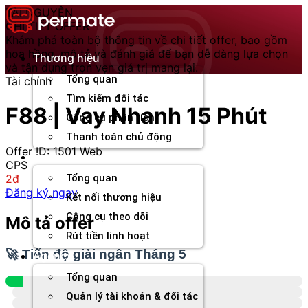
Chuyển
TÀI NGUYÊN
đến
CHI TIẾT OFFER
nội
Khám phá toàn bộ thông tin về chi tiết offer, bao gồm
dung
hoa hồng, mô tả và đánh giá để bạn dễ dàng lựa chọn
Thương hiệu
và tận dụng trọn vẹn giá trị mang lại.
Tổng quan
Tài chính
Tìm kiếm đối tác
F88 | Vay Nhanh 15 Phút
Công cụ phân tích
Thanh toán chủ động
Offer ID: 1501
Web
Đối tác
CPS
2đ
Tổng quan
Đăng ký ngay
Kết nối thương hiệu
Công cụ theo dõi
Mô tả offer
Rút tiền linh hoạt
🚀 Tiến độ giải ngân Tháng 5
Agency
Tổng quan
Quản lý tài khoản & đối tác