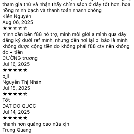
tham gia thử và nhận thấy chính sách ở đây tốt hơn, hoa
hồng minh bạch và thanh toán nhanh chóng
Kiên Nguyễn
Aug 06, 2025
★
★
☆
☆
☆
mình cần bên f88 hỗ trợ, mình môi giới a mình qua đây
đăng ký dưới ref mình, nhưng đến nơi lại bị bảo là mình
không được cộng tiền do không phải f88 ctv nên không
đc + tiền
CƯỜNG trương
Jul 16, 2025
★
★
★
★
★
bjji
Nguyễn Thị Nhàn
Jul 15, 2025
★
★
★
★
☆
Tốt
DAT DO QUOC
Jul 14, 2025
★
★
★
★
★
nhanh hơn quảng cáo nữa xịn
Trung Quang