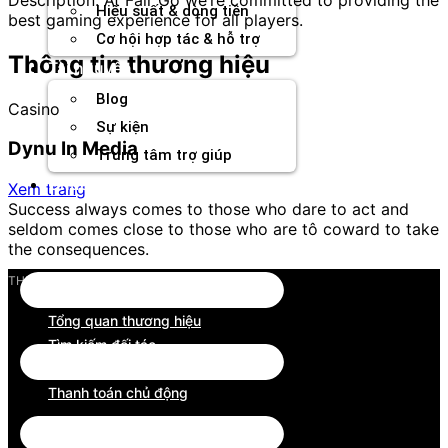
Hiệu suất & dòng tiền
best gaming experience for all players.
Cơ hội hợp tác & hỗ trợ
Thông tin thương hiệu
Tài nguyên
Blog
Casino
Sự kiện
Dynu In Media
Trung tâm trợ giúp
Chương Trình Creator
Xem trang
Success always comes to those who dare to act and
seldom comes close to those who are tô coward to take
the consequences.
THƯƠNG HIỆU
Tổng quan thương hiệu
Tìm kiếm đối tác
Công cụ phân tích
Thanh toán chủ động
Tổng quan thương hiệu