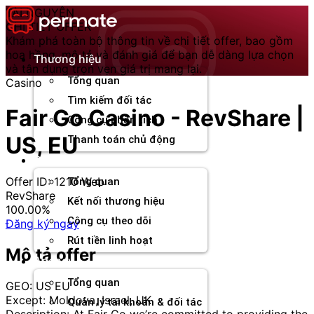
Chuyển
TÀI NGUYÊN
đến
CHI TIẾT OFFER
nội
Khám phá toàn bộ thông tin về chi tiết offer, bao gồm
dung
hoa hồng, mô tả và đánh giá để bạn dễ dàng lựa chọn
Thương hiệu
và tận dụng trọn vẹn giá trị mang lại.
Tổng quan
Casino
Tìm kiếm đối tác
Fair Go Casino - RevShare |
Công cụ phân tích
US, EU
Thanh toán chủ động
Đối tác
Offer ID: 1210
Web
Tổng quan
RevShare
Kết nối thương hiệu
100.00%
Công cụ theo dõi
Đăng ký ngay
Rút tiền linh hoạt
Mô tả offer
Agency
Tổng quan
GEO: US EU
Except: Moldova, Israel, UK
Quản lý tài khoản & đối tác
Description: At Fair Go we’re committed to providing the