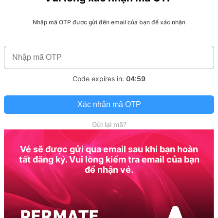
Nhập mã OTP được gửi đến email của bạn để xác nhận
Code expires in:
04:59
Xác nhận mã OTP
Gửi lại mã?
Vé sẽ được gửi qua email sau khi bạn hoàn
tất đăng ký. Vui lòng kiểm tra email của bạn
để nhận vé.