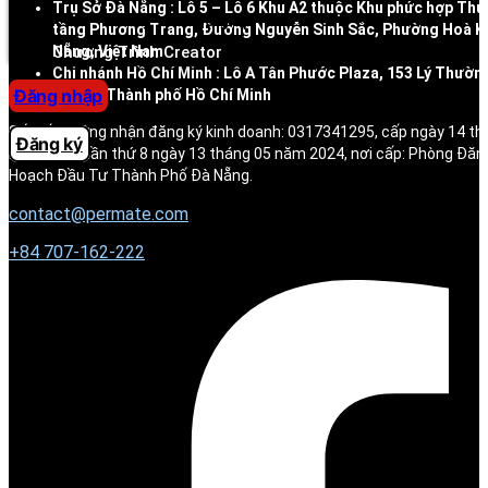
Trụ Sở Đà Nẵng : Lô 5 – Lô 6 Khu A2 thuộc Khu phức hợp Thư
Trung tâm trợ giúp
tầng Phương Trang, Đường Nguyễn Sinh Sắc, Phường Hoà K
Nẵng, Việt Nam
Chương Trình Creator
Chi nhánh Hồ Chí Minh : Lô A Tân Phước Plaza, 153 Lý Thườn
Đăng nhập
Phụng, Thành phố Hồ Chí Minh
Số giấy chứng nhận đăng ký kinh doanh: 0317341295, cấp ngày 14 t
Đăng ký
ký thay đổi lần thứ 8 ngày 13 tháng 05 năm 2024, nơi cấp: Phòng Đăn
Hoạch Đầu Tư Thành Phố Đà Nẵng.
contact@permate.com
+
84 707-162-222