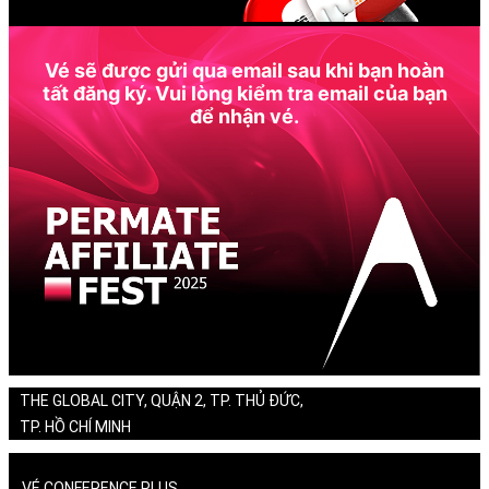
Vé sẽ được gửi qua email sau khi bạn hoàn
tất đăng ký. Vui lòng kiểm tra email của bạn
để nhận vé.
THE GLOBAL CITY, QUẬN 2, TP. THỦ ĐỨC,
TP. HỒ CHÍ MINH
VÉ CONFERENCE PLUS