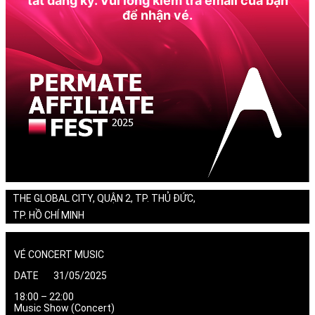
tất đăng ký. Vui lòng kiểm tra email của bạn
để nhận vé.
THE GLOBAL CITY, QUẬN 2, TP. THỦ ĐỨC,
TP. HỒ CHÍ MINH
VÉ CONCERT MUSIC
DATE 31/05/2025
18:00 – 22:00
Music Show (Concert)