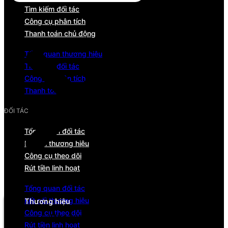
Tìm kiếm đối tác
Công cụ phân tích
Thanh toán chủ động
Tổng quan thương hiệu
Tìm kiếm đối tác
Công cụ phân tích
Thanh toán chủ động
ĐỐI TÁC
Tổng quan đối tác
Kết nối thương hiệu
Công cụ theo dõi
Rút tiền linh hoạt
Menu
Tổng quan đối tác
Kết nối thương hiệu
Thương hiệu
Công cụ theo dõi
Tổng quan
Rút tiền linh hoạt