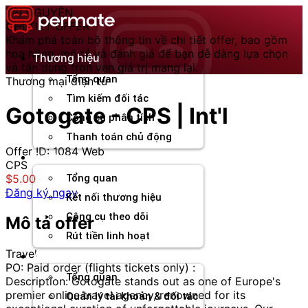
Chuyển
TÀI NGUYÊN
đến
CHI TIẾT OFFER
nội
Khám phá toàn bộ thông tin về chi tiết offer, bao gồm
dung
hoa hồng, mô tả và đánh giá để bạn dễ dàng lựa chọn
Thương hiệu
và tận dụng trọn vẹn giá trị mang lại.
Tổng quan
Thương mại điện tử
Tìm kiếm đối tác
Gotogate - CPS | Int'l
Công cụ phân tích
Thanh toán chủ động
Offer ID: 1084
Web
Đối tác
CPS
$5.00
Tổng quan
Đăng ký ngay
Kết nối thương hiệu
Công cụ theo dõi
Mô tả offer
Rút tiền linh hoạt
Travel
Agency
PO: Paid order (flights tickets only) :
Tổng quan
Description: Gotogate stands out as one of Europe's
premier online travel agency, renowned for its
Quản lý tài khoản & đối tác