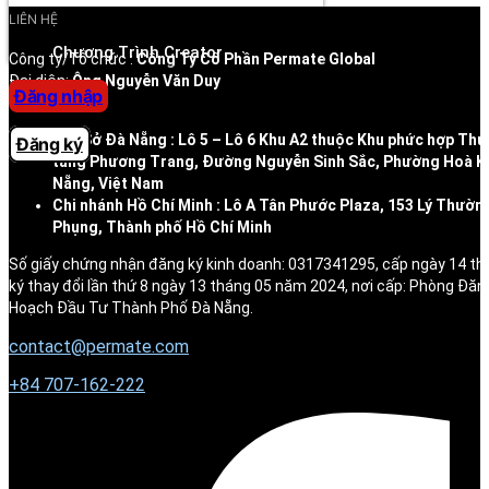
LIÊN HỆ
Trung tâm trợ giúp
Chương Trình Creator
Công ty/Tổ chức :
Công Ty Cổ Phần Permate Global
Đại diện:
Ông Nguyễn Văn Duy
Đăng nhập
Địa chỉ:
Trụ Sở Đà Nẵng : Lô 5 – Lô 6 Khu A2 thuộc Khu phức hợp Thư
Đăng ký
tầng Phương Trang, Đường Nguyễn Sinh Sắc, Phường Hoà K
Nẵng, Việt Nam
Chi nhánh Hồ Chí Minh : Lô A Tân Phước Plaza, 153 Lý Thườn
Phụng, Thành phố Hồ Chí Minh
Số giấy chứng nhận đăng ký kinh doanh: 0317341295, cấp ngày 14 t
ký thay đổi lần thứ 8 ngày 13 tháng 05 năm 2024, nơi cấp: Phòng Đăn
Hoạch Đầu Tư Thành Phố Đà Nẵng.
contact@permate.com
+
84 707-162-222