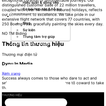
exceptional curation of unforgettable journeys. Our
Hiệu suất & dòng tiền
distinguished customer base of 22 million travellers,
Cơ hội hợp tác & hỗ trợ
coupled with over 14 million treasured holidays, reflects
our commitment to excellence. We take pride in our
Tài nguyên
extensive flight network that covers 77 countries, with
Blog
250 Boeing 737s gracefully painting the skies every day.
Sự kiện
NO TM Biding
Trung tâm trợ giúp
Thông tin thương hiệu
Chương Trình Creator
Thương mại điện tử
Dynu In Media
Xem trang
Success always comes to those who dare to act and
seldom comes close to those who are tô coward to take
the consequences.
THƯƠNG HIỆU
Tổng quan thương hiệu