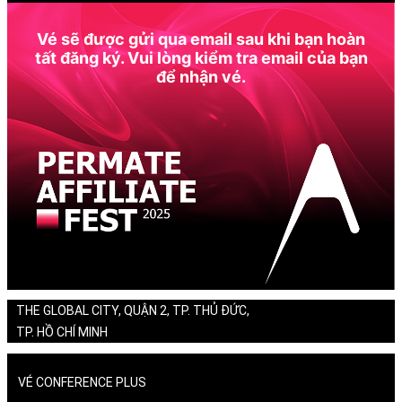
Vé sẽ được gửi qua email sau khi bạn hoàn
tất đăng ký. Vui lòng kiểm tra email của bạn
để nhận vé.
THE GLOBAL CITY, QUẬN 2, TP. THỦ ĐỨC,
TP. HỒ CHÍ MINH
VÉ CONFERENCE PLUS