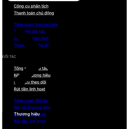
Công cụ phân tích
Thanh toán chủ động
Tổng quan thương hiệu
Tìm kiếm đối tác
Công cụ phân tích
Thanh toán chủ động
ĐỐI TÁC
Tổng quan đối tác
Kết nối thương hiệu
Công cụ theo dõi
Rút tiền linh hoạt
Tổng quan đối tác
Menu
Kết nối thương hiệu
Thương hiệu
Công cụ theo dõi
Rút tiền linh hoạt
Tổng quan