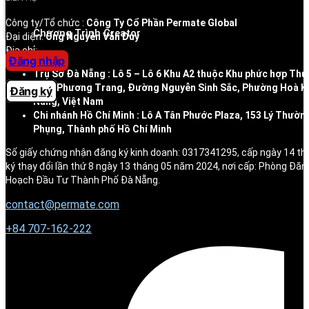
Trung tâm trợ giúp
Công ty/Tổ chức :
Công Ty Cổ Phần Permate Global
Chương Trình Creator
Đại diện:
Ông Nguyễn Văn Duy
Địa chỉ:
Đăng nhập
Trụ Sở Đà Nẵng : Lô 5 – Lô 6 Khu A2 thuộc Khu phức hợp Thư
tầng Phương Trang, Đường Nguyễn Sinh Sắc, Phường Hoà K
Đăng ký
Nẵng, Việt Nam
Chi nhánh Hồ Chí Minh : Lô A Tân Phước Plaza, 153 Lý Thườn
Phụng, Thành phố Hồ Chí Minh
Số giấy chứng nhận đăng ký kinh doanh: 0317341295, cấp ngày 14 t
ký thay đổi lần thứ 8 ngày 13 tháng 05 năm 2024, nơi cấp: Phòng Đăn
Hoạch Đầu Tư Thành Phố Đà Nẵng.
contact@permate.com
+
84 707-162-222