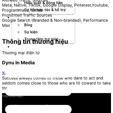
Hiệu suất & dòng tiền
Meta, Native, Tiktok, Google Display, Pinterest,Youtube,
Programmatic, Email
Cơ hội hợp tác & hỗ trợ
Prohibited Traffic Sources
Tài nguyên
Google Search (Branded & Non-branded), Performance
Max
Blog
Sự kiện
Trung tâm trợ giúp
Thông tin thương hiệu
Chương Trình Creator
Thương mại điện tử
Dynu In Media
Xem trang
Success always comes to those who dare to act and
seldom comes close to those who are tô coward to take
the consequences.
THƯƠNG HIỆU
Tổng quan thương hiệu
Tìm kiếm đối tác