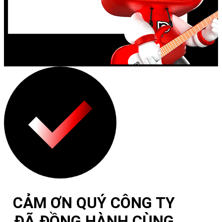
CẢM ƠN QUÝ CÔNG TY
ĐÃ ĐỒNG HÀNH CÙNG