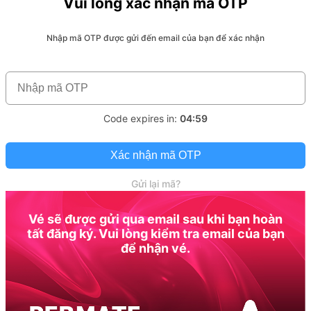
Vui lòng xác nhận mã OTP
Nhập mã OTP được gửi đến email của bạn để xác nhận
Code expires in:
04:59
Xác nhận mã OTP
Gửi lại mã?
Vé sẽ được gửi qua email sau khi bạn hoàn
tất đăng ký. Vui lòng kiểm tra email của bạn
để nhận vé.