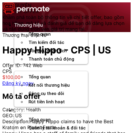
Chuyển
TÀI NGUYÊN
đến
CHI TIẾT OFFER
nội
Khám phá toàn bộ thông tin về chi tiết offer, bao gồm
dung
hoa hồng, mô tả và đánh giá để bạn dễ dàng lựa chọn
Thương hiệu
và tận dụng trọn vẹn giá trị mang lại.
Tổng quan
Thương mại điện tử
Tìm kiếm đối tác
Happy Hippo - CPS | US
Công cụ phân tích
Thanh toán chủ động
Offer ID: 742
Web
Đối tác
CPS
$100.00
Tổng quan
Đăng ký ngay
Kết nối thương hiệu
Công cụ theo dõi
Mô tả offer
Rút tiền linh hoạt
Category: Health
Agency
GEO: US
Tổng quan
Description:Happy Hippo claims to have the Best
Kratom on Planet Earth.
Quản lý tài khoản & đối tác