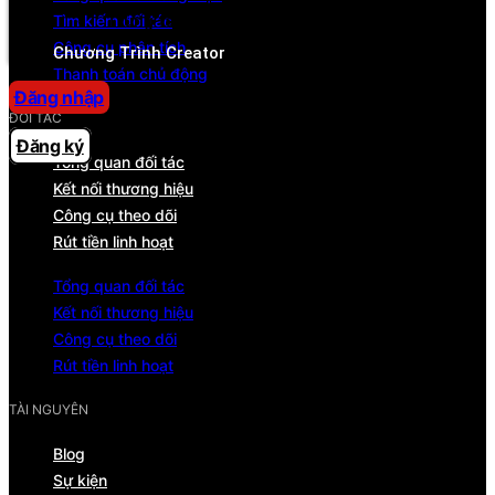
Tìm kiếm đối tác
Trung tâm trợ giúp
Công cụ phân tích
Chương Trình Creator
Thanh toán chủ động
Đăng nhập
ĐỐI TÁC
Đăng ký
Tổng quan đối tác
Kết nối thương hiệu
Công cụ theo dõi
Rút tiền linh hoạt
Tổng quan đối tác
Kết nối thương hiệu
Công cụ theo dõi
Rút tiền linh hoạt
TÀI NGUYÊN
Blog
Sự kiện