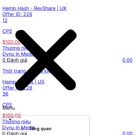
Hemp Hash - RevShare | UK
Offer ID:
226
12
CPS
$100.00
Thương hiệu
Dynu In Media
0 Đánh giá
0,00
Thời trang và phụ kiện
Hemp Bombs | US
Offer ID:
228
36
CPS
Menu
$100.00
Thương hiệu
Thương hiệu
Dynu In Media
Tổng quan
0 Đánh giá
0,00