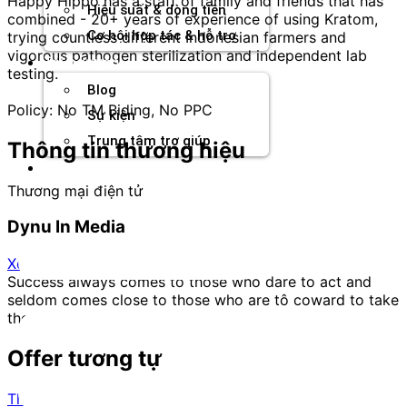
Happy Hippo has a staff of family and friends that has
Hiệu suất & dòng tiền
combined - 20+ years of experience of using Kratom,
Cơ hội hợp tác & hỗ trợ
trying countless different Indonesian farmers and
vigorous pathogen sterilization and independent lab
Tài nguyên
testing.
Blog
Policy: No TM Biding, No PPC
Sự kiện
Trung tâm trợ giúp
Thông tin thương hiệu
Chương Trình Creator
Thương mại điện tử
Dynu In Media
Xem trang
Success always comes to those who dare to act and
seldom comes close to those who are tô coward to take
the consequences.
Offer tương tự
Thời trang và phụ kiện