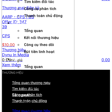
Tìm kiếm đối tác
Thương mại điện tử
Công cụ phân tích
Thanh toán chủ động
AARP - CPS | US
Offer ID:
347
Đối tác
39
Tổng quan
CPS
Kết nối thương hiệu
$10.00
Công cụ theo dõi
Thương hiệu
Rút tiền linh hoạt
Dynu In Media
Agency
0 Đánh giá
0,00
Xem thêm
Tổng quan
THƯƠNG HIỆU
Quản lý tài khoản & đối tác
Hiệu suất & dòng tiền
Tổng quan thương hiệu
Cơ hội hợp tác & hỗ trợ
Tìm kiếm đối tác
Công cụ phân tích
Tài nguyên
Thanh toán chủ động
Blog
Sự kiện
Tổng quan thương hiệu