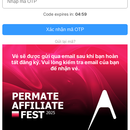
Code expires in:
04:59
Xác nhận mã OTP
Gửi lại mã?
Vé sẽ được gửi qua email sau khi bạn hoàn
tất đăng ký. Vui lòng kiểm tra email của bạn
để nhận vé.