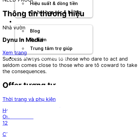
Hiệu suất & dòng tiền
Thông tin thương hiệu
Cơ hội hợp tác & hỗ trợ
Tài nguyên
Nhà vườn
Blog
Dynu In Media
Sự kiện
Trung tâm trợ giúp
Xem trang
Chương Trình Creator
Success always comes to those who dare to act and
seldom comes close to those who are tô coward to take
the consequences.
Offer tương tự
Thời trang và phụ kiện
Hemp Hash - RevShare | UK
Offer ID:
226
12
CPS