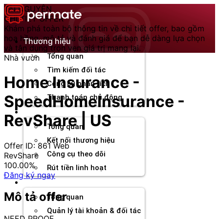
Chuyển
TÀI NGUYÊN
đến
CHI TIẾT OFFER
nội
Khám phá toàn bộ thông tin về chi tiết offer, bao gồm
dung
hoa hồng, mô tả và đánh giá để bạn dễ dàng lựa chọn
Thương hiệu
và tận dụng trọn vẹn giá trị mang lại.
Tổng quan
Nhà vườn
Tìm kiếm đối tác
Home Insurance -
Công cụ phân tích
SpeedHomeInsurance -
Thanh toán chủ động
Đối tác
RevShare | US
Tổng quan
Kết nối thương hiệu
Offer ID: 861
Web
Công cụ theo dõi
RevShare
100.00%
Rút tiền linh hoạt
Đăng ký ngay
Agency
Mô tả offer
Tổng quan
Quản lý tài khoản & đối tác
NEED PROOF