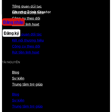
Trung tâm trợ giúp
Tổng quan đối tác
Chương Trình Creator
Kết nối thương hiệu
Công cụ theo dõi
Đăng nhập
Rút tiền linh hoạt
Đăng ký
Tổng quan đối tác
Kết nối thương hiệu
Công cụ theo dõi
Rút tiền linh hoạt
TÀI NGUYÊN
Blog
Sự kiện
Trung tâm trợ giúp
Blog
Sự kiện
Trung tâm trợ giúp