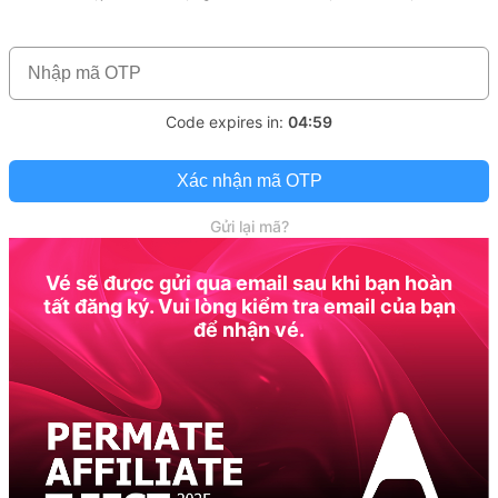
Code expires in:
04:59
Xác nhận mã OTP
Gửi lại mã?
Vé sẽ được gửi qua email sau khi bạn hoàn
tất đăng ký. Vui lòng kiểm tra email của bạn
để nhận vé.