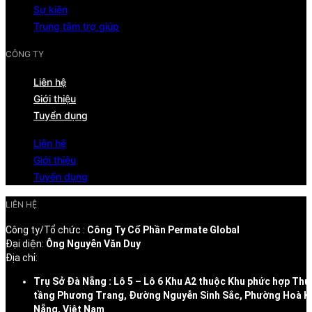
Sự kiện
Trung tâm trợ giúp
CÔNG TY
Liên hệ
Giới thiệu
Tuyển dụng
Liên hệ
Giới thiệu
Tuyển dụng
LIÊN HỆ
Công ty/Tổ chức :
Công Ty Cổ Phần Permate Global
Đại diện:
Ông Nguyễn Văn Duy
Địa chỉ:
Trụ Sở Đà Nẵng : Lô 5 – Lô 6 Khu A2 thuộc Khu phức hợp Thư
tầng Phương Trang, Đường Nguyễn Sinh Sắc, Phường Hoà K
Nẵng, Việt Nam