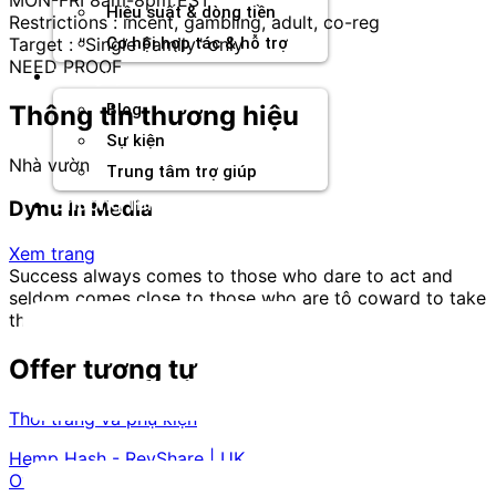
Hiệu suất & dòng tiền
Restrictions : incent, gambling, adult, co-reg
Target : "Single Family" only
Cơ hội hợp tác & hỗ trợ
NEED PROOF
Tài nguyên
Thông tin thương hiệu
Blog
Sự kiện
Nhà vườn
Trung tâm trợ giúp
Chương Trình Creator
Dynu In Media
Xem trang
Success always comes to those who dare to act and
seldom comes close to those who are tô coward to take
the consequences.
Offer tương tự
Thời trang và phụ kiện
Hemp Hash - RevShare | UK
Offer ID:
226