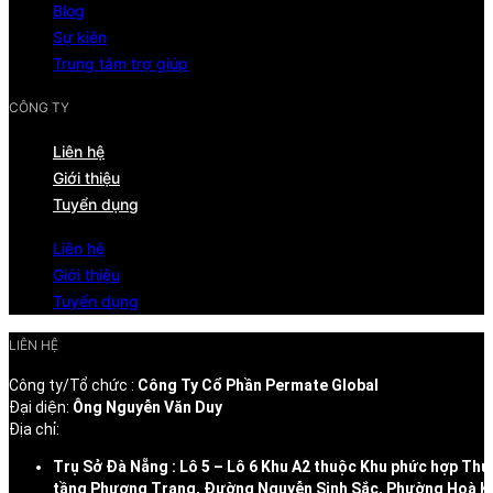
Blog
Sự kiện
Trung tâm trợ giúp
CÔNG TY
Liên hệ
Giới thiệu
Tuyển dụng
Liên hệ
Giới thiệu
Tuyển dụng
LIÊN HỆ
Công ty/Tổ chức :
Công Ty Cổ Phần Permate Global
Đại diện:
Ông Nguyễn Văn Duy
Địa chỉ:
Trụ Sở Đà Nẵng : Lô 5 – Lô 6 Khu A2 thuộc Khu phức hợp Thư
tầng Phương Trang, Đường Nguyễn Sinh Sắc, Phường Hoà K