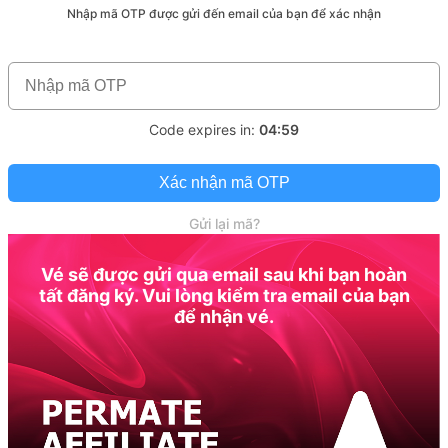
Nhập mã OTP được gửi đến email của bạn để xác nhận
Code expires in:
04:59
Xác nhận mã OTP
Gửi lại mã?
Vé sẽ được gửi qua email sau khi bạn hoàn
tất đăng ký. Vui lòng kiểm tra email của bạn
để nhận vé.