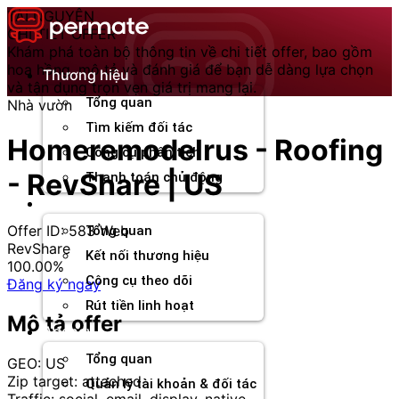
Chuyển
TÀI NGUYÊN
đến
CHI TIẾT OFFER
nội
Khám phá toàn bộ thông tin về chi tiết offer, bao gồm
dung
hoa hồng, mô tả và đánh giá để bạn dễ dàng lựa chọn
Thương hiệu
và tận dụng trọn vẹn giá trị mang lại.
Tổng quan
Nhà vườn
Tìm kiếm đối tác
Homeremodelrus - Roofing
Công cụ phân tích
- RevShare | US
Thanh toán chủ động
Đối tác
Offer ID: 583
Web
Tổng quan
RevShare
Kết nối thương hiệu
100.00%
Công cụ theo dõi
Đăng ký ngay
Rút tiền linh hoạt
Mô tả offer
Agency
Tổng quan
GEO: US
Zip target: attached
Quản lý tài khoản & đối tác
Traffic: social, email, display, native