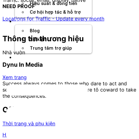
Hiệu suất & dòng tiền
NEED PROOF
Cơ hội hợp tác & hỗ trợ
Locations for Traffic - Update every month
Tài nguyên
Blog
Thông tin thương hiệu
Sự kiện
Trung tâm trợ giúp
Nhà vườn
Chương Trình Creator
Dynu In Media
Xem trang
Success always comes to those who dare to act and
seldom comes close to those who are tô coward to take
the consequences.
Offer tương tự
Thời trang và phụ kiện
Hemp Hash - RevShare | UK