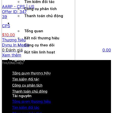
Tìm kiếm đối tác
AARP - CPS | US
Công cụ phân tích
Offer ID:
347
Thanh toán chủ động
39
Đối tác
CPS
Tổng quan
$10.00
Kết nối thương hiệu
Thương hiệu
Dynu In Media
Công cụ theo dõi
0 Đánh giá
0,00
Rút tiền linh hoạt
Xem thêm
Agency
THƯƠNG HIỆU
Tổng quan
Tổng quan thương hiệu
Quản lý tài khoản & đối tác
Tìm kiếm đối tác
Hiệu suất & dòng tiền
Công cụ phân tích
Cơ hội hợp tác & hỗ trợ
Thanh toán chủ động
Tài nguyên
Tổng quan thương hiệu
Blog
Tìm kiếm đối tác
Sự kiện