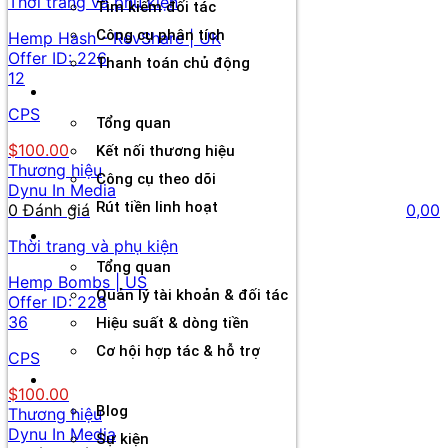
Thời trang và phụ kiện
Tìm kiếm đối tác
Công cụ phân tích
Hemp Hash - RevShare | UK
Offer ID:
226
Thanh toán chủ động
12
Đối tác
CPS
Tổng quan
$100.00
Kết nối thương hiệu
Thương hiệu
Công cụ theo dõi
Dynu In Media
Rút tiền linh hoạt
0 Đánh giá
0,00
Agency
Thời trang và phụ kiện
Tổng quan
Hemp Bombs | US
Quản lý tài khoản & đối tác
Offer ID:
228
36
Hiệu suất & dòng tiền
Cơ hội hợp tác & hỗ trợ
CPS
Tài nguyên
$100.00
Blog
Thương hiệu
Dynu In Media
Sự kiện