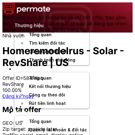
Chuyển
TÀI NGUYÊN
đến
CHI TIẾT OFFER
nội
Khám phá toàn bộ thông tin về chi tiết offer, bao gồm
dung
hoa hồng, mô tả và đánh giá để bạn dễ dàng lựa chọn
Thương hiệu
và tận dụng trọn vẹn giá trị mang lại.
Tổng quan
Nhà vườn
Tìm kiếm đối tác
Homeremodelrus - Solar -
Công cụ phân tích
RevShare | US
Thanh toán chủ động
Đối tác
Offer ID: 584
Web
Tổng quan
RevShare
Kết nối thương hiệu
100.00%
Công cụ theo dõi
Đăng ký ngay
Rút tiền linh hoạt
Mô tả offer
Agency
Tổng quan
GEO: US
Zip target: provide later
Quản lý tài khoản & đối tác
Traffic: social, email, display, native