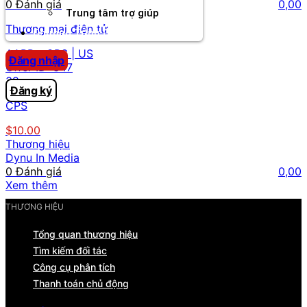
0 Đánh giá
0,00
Trung tâm trợ giúp
Thương mại điện tử
Chương Trình Creator
AARP - CPS | US
Đăng nhập
Offer ID:
347
39
Đăng ký
CPS
$10.00
Thương hiệu
Dynu In Media
0 Đánh giá
0,00
Xem thêm
THƯƠNG HIỆU
Tổng quan thương hiệu
Tìm kiếm đối tác
Công cụ phân tích
Thanh toán chủ động