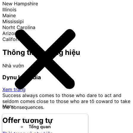
New Hampshire
Illinois
Maine
Mississipi
Norht Carolina
Arizona
California
Thông tin thương hiệu
Nhà vườn
Dynu In Media
Xem trang
Success always comes to those who dare to act and
seldom comes close to those who are tô coward to take
Menu
the consequences.
Thương hiệu
Offer tương tự
Tổng quan