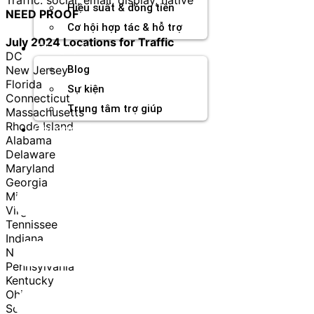
Hiệu suất & dòng tiền
NEED PROOF
Cơ hội hợp tác & hỗ trợ
July 2024 Locations for Traffic
Tài nguyên
DC
New Jersey
Blog
Florida
Sự kiện
Connecticut
Trung tâm trợ giúp
Massachusetts
Rhode Island
Chương Trình Creator
Alabama
Delaware
Maryland
Georgia
Michigan
Virginia
Tennissee
Indiana
New York
Pennsylvania
Kentucky
Ohio
South Carolina