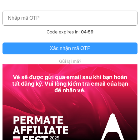
Code expires in:
04:59
Xác nhận mã OTP
Gửi lại mã?
Vé sẽ được gửi qua email sau khi bạn hoàn
tất đăng ký. Vui lòng kiểm tra email của bạn
để nhận vé.