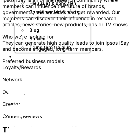
Hiệu suất & dòng tiền
members can influence the future of brands,
governments, and societies and get rewarded. Our
Cơ hội hợp tác & hỗ trợ
members can discover their influence in research
Tài nguyên
articles, news stories, new products, ads or TV shows.
Blog
Who we're looking for
Sự kiện
They can generate high quality leads to join Ipsos iSay
Trung tâm trợ giúp
and become engaged, long-term members.
Chương Trình Creator
Preferred business models
Loyalty/Rewards
Network
Deal/Coupons
Creator
Content/Reviews
Thông tin thương hiệu