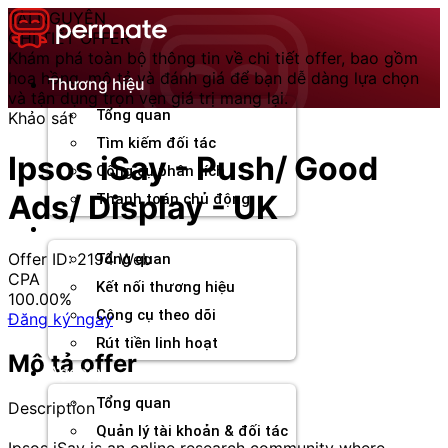
Chuyển
TÀI NGUYÊN
đến
CHI TIẾT OFFER
nội
Khám phá toàn bộ thông tin về chi tiết offer, bao gồm
dung
hoa hồng, mô tả và đánh giá để bạn dễ dàng lựa chọn
Thương hiệu
và tận dụng trọn vẹn giá trị mang lại.
Tổng quan
Khảo sát
Tìm kiếm đối tác
Ipsos iSay - Push/ Good
Công cụ phân tích
Ads/ Display - UK
Thanh toán chủ động
Đối tác
Offer ID: 2194
Web
Tổng quan
CPA
Kết nối thương hiệu
100.00%
Công cụ theo dõi
Đăng ký ngay
Rút tiền linh hoạt
Mô tả offer
Agency
Tổng quan
Description
Quản lý tài khoản & đối tác
Ipsos iSay is an online research community where