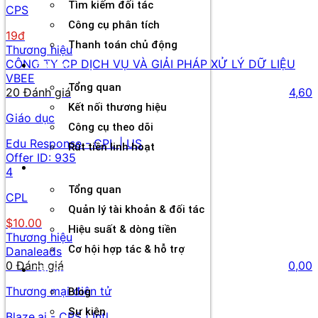
Tìm kiếm đối tác
CPS
Công cụ phân tích
19đ
Thanh toán chủ động
Thương hiệu
CÔNG TY CP DỊCH VỤ VÀ GIẢI PHÁP XỬ LÝ DỮ LIỆU
Đối tác
VBEE
Tổng quan
20 Đánh giá
4,60
Kết nối thương hiệu
Giáo dục
Công cụ theo dõi
Edu Response - CPL | US
Rút tiền linh hoạt
Offer ID:
935
Agency
4
Tổng quan
CPL
Quản lý tài khoản & đối tác
$10.00
Hiệu suất & dòng tiền
Thương hiệu
Cơ hội hợp tác & hỗ trợ
Danaleads
0 Đánh giá
0,00
Tài nguyên
Thương mại điện tử
Blog
Sự kiện
Blaze.ai - CPS | Intl