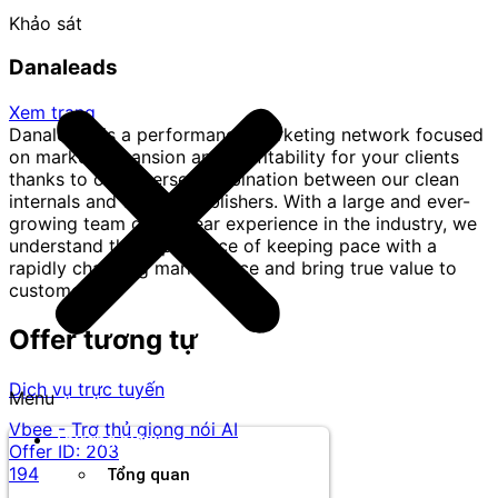
Khảo sát
Danaleads
Xem trang
Danaleads is a performance marketing network focused
on market expansion and profitability for your clients
thanks to our diverse combination between our clean
internals and trusted publishers. With a large and ever-
growing team of 6+ year experience in the industry, we
understand the importance of keeping pace with a
rapidly changing marketplace and bring true value to
customers.
Offer tương tự
Dịch vụ trực tuyến
Menu
Vbee - Trợ thủ giọng nói AI
Thương hiệu
Offer ID:
203
194
Tổng quan