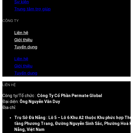
Sự kiện
Trung tâm trợ giúp
CÔNG TY
Liên hệ
Giới thiệu
Tuyển dụng
Liên hệ
Giới thiệu
Tuyển dụng
LIÊN HỆ
Công ty/Tổ chức :
Công Ty Cổ Phần Permate Global
Đại diện:
Ông Nguyễn Văn Duy
Địa chỉ:
Trụ Sở Đà Nẵng : Lô 5 – Lô 6 Khu A2 thuộc Khu phức hợp Thư
tầng Phương Trang, Đường Nguyễn Sinh Sắc, Phường Hoà K
Nẵng, Việt Nam