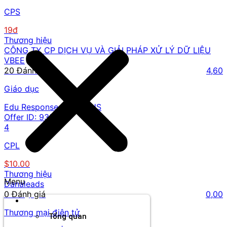
CPS
19đ
Thương hiệu
CÔNG TY CP DỊCH VỤ VÀ GIẢI PHÁP XỬ LÝ DỮ LIỆU
VBEE
20 Đánh giá
4,60
Giáo dục
Edu Response - CPL | US
Offer ID:
935
4
CPL
$10.00
Thương hiệu
Menu
Danaleads
0 Đánh giá
0,00
Thương hiệu
Thương mại điện tử
Tổng quan