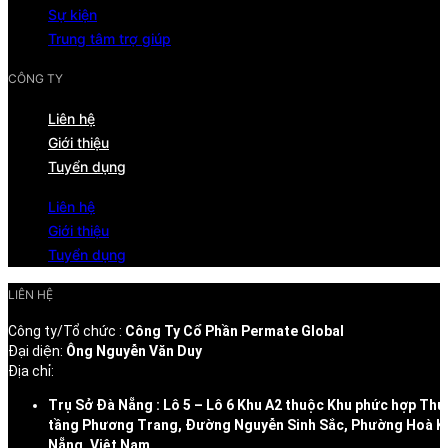
Sự kiện
Trung tâm trợ giúp
CÔNG TY
Liên hệ
Giới thiệu
Tuyển dụng
Liên hệ
Giới thiệu
Tuyển dụng
LIÊN HỆ
Công ty/Tổ chức :
Công Ty Cổ Phần Permate Global
Đại diện:
Ông Nguyễn Văn Duy
Địa chỉ:
Trụ Sở Đà Nẵng : Lô 5 – Lô 6 Khu A2 thuộc Khu phức hợp Thư
tầng Phương Trang, Đường Nguyễn Sinh Sắc, Phường Hoà K
Nẵng, Việt Nam