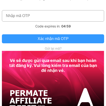
Code expires in:
04:59
Xác nhận mã OTP
Gửi lại mã?
Vé sẽ được gửi qua email sau khi bạn hoàn
tất đăng ký. Vui lòng kiểm tra email của bạn
để nhận vé.