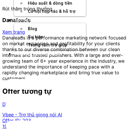
Hiệu suất & dòng tiền
Rút thăm trúng thưởng
Cơ hội hợp tác & hỗ trợ
Tài nguyên
Danaleads
Blog
Xem trang
Sự kiện
Danaleads is a performance marketing network focused
on market expansion and profitability for your clients
Trung tâm trợ giúp
thanks to our diverse combination between our clean
Chương Trình Creator
internals and trusted publishers. With a large and ever-
growing team of 6+ year experience in the industry, we
understand the importance of keeping pace with a
rapidly changing marketplace and bring true value to
customers.
Offer tương tự
Dịch vụ trực tuyến
Vbee - Trợ thủ giọng nói AI
Offer ID:
203
194