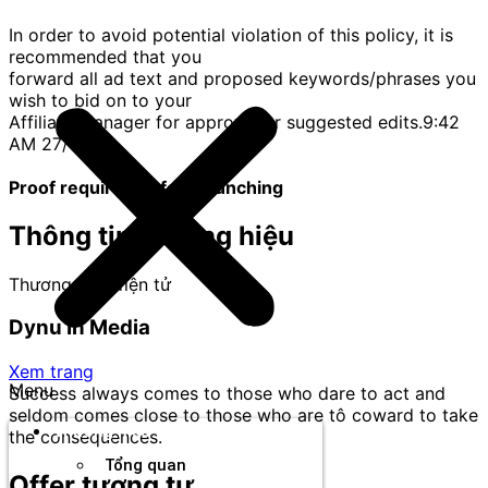
In order to avoid potential violation of this policy, it is
recommended that you
forward all ad text and proposed keywords/phrases you
wish to bid on to your
Affiliate Manager for approval or suggested edits.9:42
AM 27/12/22
Proof required before launching
Thông tin thương hiệu
Thương mại điện tử
Dynu In Media
Xem trang
Menu
Success always comes to those who dare to act and
seldom comes close to those who are tô coward to take
Thương hiệu
the consequences.
Tổng quan
Offer tương tự