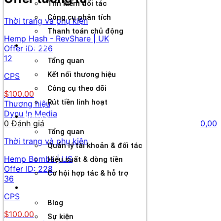
Tìm kiếm đối tác
Công cụ phân tích
Thời trang và phụ kiện
Thanh toán chủ động
Hemp Hash - RevShare | UK
Đối tác
Offer ID:
226
12
Tổng quan
Kết nối thương hiệu
CPS
Công cụ theo dõi
$100.00
Rút tiền linh hoạt
Thương hiệu
Dynu In Media
Agency
0 Đánh giá
0,00
Tổng quan
Thời trang và phụ kiện
Quản lý tài khoản & đối tác
Hemp Bombs | US
Hiệu suất & dòng tiền
Offer ID:
228
Cơ hội hợp tác & hỗ trợ
36
Tài nguyên
CPS
Blog
$100.00
Sự kiện