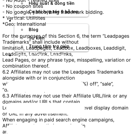
Hiệu suất & dòng tiền
- No coupon sites
- No google, yahoo, bing trademark bidding.
Cơ hội hợp tác & hỗ trợ
* Vertical: Utilitites
Tài nguyên
*Geo: Internaltional
Blog
For the purposes of this Section 6, the term “Leadpages
Sự kiện
Trademarks” shall include without
Trung tâm trợ giúp
limitation, Leadpages, Leadbox, Leadboxes, Leaddigit,
Leaddigits, Leadlink, Leadlinks,
Chương Trình Creator
Lead Pages, or any phrase type, misspelling, variation or
combination thereof.
6.2 Affiliates may not use the Leadpages Trademarks
alongside with or in conjunction
with the following terms: “percent (%) off”, “sale”,
“discount”, or “coupon”.
6.3 Affiliates may not use their Affiliate URL/link or any
domains and/or URLs that contain
Leadpages Trademarks as the top-level display domain
or URL in any advertisement.
When engaging in paid search engine campaigns,
Affiliates must use their own domain
and/or URL in their ads.