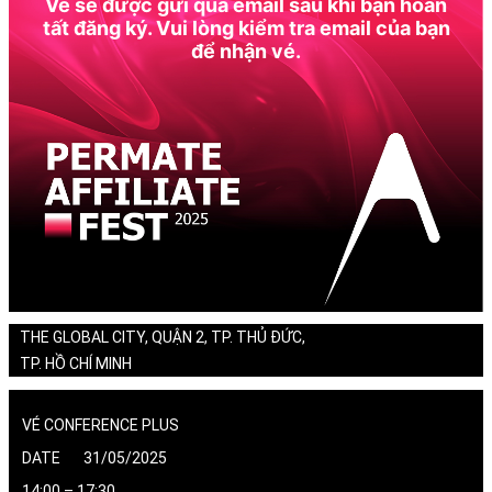
Vé sẽ được gửi qua email sau khi bạn hoàn
tất đăng ký. Vui lòng kiểm tra email của bạn
để nhận vé.
THE GLOBAL CITY, QUẬN 2, TP. THỦ ĐỨC,
TP. HỒ CHÍ MINH
VÉ CONFERENCE PLUS
DATE 31/05/2025
14:00 – 17:30