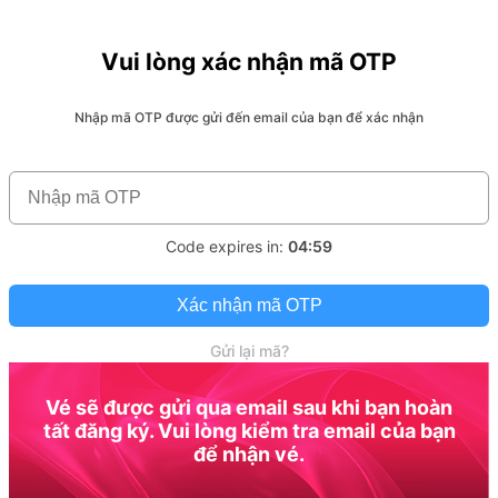
Vui lòng xác nhận mã OTP
Nhập mã OTP được gửi đến email của bạn để xác nhận
Code expires in:
04:59
Xác nhận mã OTP
Gửi lại mã?
Vé sẽ được gửi qua email sau khi bạn hoàn
tất đăng ký. Vui lòng kiểm tra email của bạn
để nhận vé.