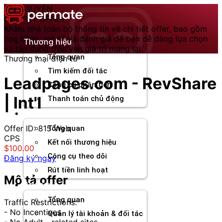
Chuyển
TÀI NGUYÊN
đến
CHI TIẾT OFFER
nội
Khám phá toàn bộ thông tin về chi tiết offer, bao gồm
dung
hoa hồng, mô tả và đánh giá để bạn dễ dàng lựa chọn
Thương hiệu
và tận dụng trọn vẹn giá trị mang lại.
Tổng quan
Thương mại điện tử
Tìm kiếm đối tác
Leadpages.com - RevShare
Công cụ phân tích
| Int'l
Thanh toán chủ động
Đối tác
Offer ID: 815
Web
Tổng quan
CPS
Kết nối thương hiệu
$100.00
Công cụ theo dõi
Đăng ký ngay
Rút tiền linh hoạt
Mô tả offer
Agency
Tổng quan
Traffic Restrictions:
- No Incentives
Quản lý tài khoản & đối tác
- No Adult - related sites