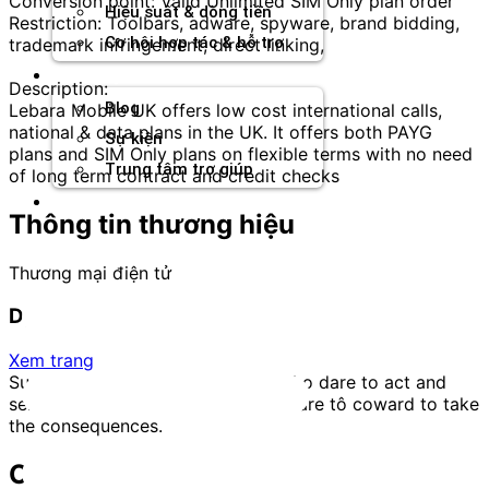
Conversion point: Valid Unlimited SIM Only plan order
Hiệu suất & dòng tiền
Restriction: Toolbars, adware, spyware, brand bidding,
Cơ hội hợp tác & hỗ trợ
trademark infringement, direct linking,
Tài nguyên
Description:
Blog
Lebara Mobile UK offers low cost international calls,
national & data plans in the UK. It offers both PAYG
Sự kiện
plans and SIM Only plans on flexible terms with no need
Trung tâm trợ giúp
of long term contract and credit checks
Chương Trình Creator
Thông tin thương hiệu
Thương mại điện tử
Dynu In Media
Xem trang
Success always comes to those who dare to act and
seldom comes close to those who are tô coward to take
the consequences.
Offer tương tự