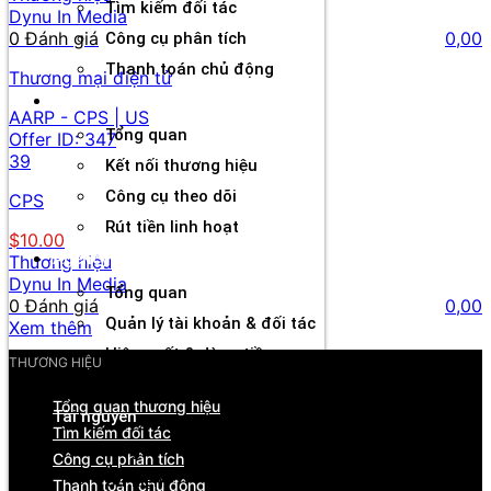
Tìm kiếm đối tác
Dynu In Media
0 Đánh giá
0,00
Công cụ phân tích
Thanh toán chủ động
Thương mại điện tử
Đối tác
AARP - CPS | US
Tổng quan
Offer ID:
347
39
Kết nối thương hiệu
Công cụ theo dõi
CPS
Rút tiền linh hoạt
$10.00
Agency
Thương hiệu
Dynu In Media
Tổng quan
0 Đánh giá
0,00
Quản lý tài khoản & đối tác
Xem thêm
Hiệu suất & dòng tiền
THƯƠNG HIỆU
Cơ hội hợp tác & hỗ trợ
Tổng quan thương hiệu
Tài nguyên
Tìm kiếm đối tác
Blog
Công cụ phân tích
Sự kiện
Thanh toán chủ động