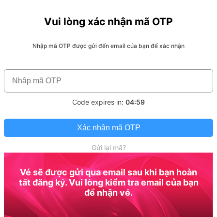
Vui lòng xác nhận mã OTP
Nhập mã OTP được gửi đến email của bạn để xác nhận
Code expires in:
04:59
Xác nhận mã OTP
Gửi lại mã?
Vé sẽ được gửi qua email sau khi bạn hoàn
tất đăng ký. Vui lòng kiểm tra email của bạn
để nhận vé.