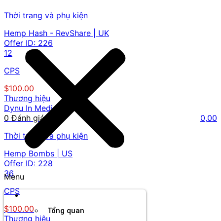
Thời trang và phụ kiện
Hemp Hash - RevShare | UK
Offer ID:
226
12
CPS
$100.00
Thương hiệu
Dynu In Media
0 Đánh giá
0,00
Thời trang và phụ kiện
Hemp Bombs | US
Offer ID:
228
36
Menu
CPS
Thương hiệu
$100.00
Tổng quan
Thương hiệu