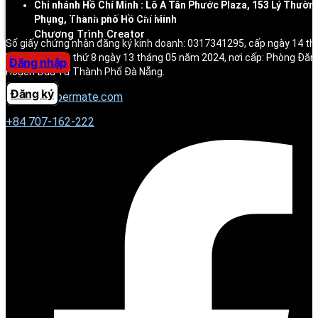
Chi nhánh Hồ Chí Minh : Lô A Tân Phước Plaza, 153 Lý Thườn
Trung tâm trợ giúp
Phụng, Thành phố Hồ Chí Minh
Chương Trình Creator
Số giấy chứng nhận đăng ký kinh doanh: 0317341295, cấp ngày 14 t
ký thay đổi lần thứ 8 ngày 13 tháng 05 năm 2024, nơi cấp: Phòng Đăn
Đăng nhập
Hoạch Đầu Tư Thành Phố Đà Nẵng.
Đăng ký
contact@permate.com
+
84 707-162-222