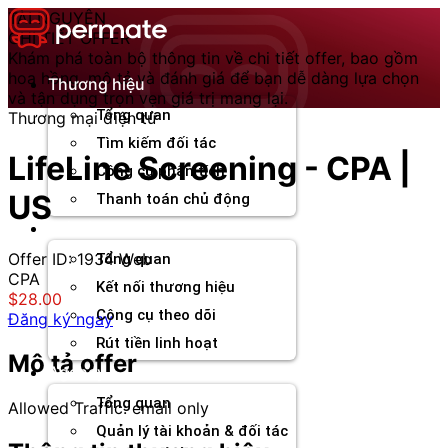
Chuyển
TÀI NGUYÊN
đến
CHI TIẾT OFFER
nội
Khám phá toàn bộ thông tin về chi tiết offer, bao gồm
dung
hoa hồng, mô tả và đánh giá để bạn dễ dàng lựa chọn
Thương hiệu
và tận dụng trọn vẹn giá trị mang lại.
Tổng quan
Thương mại điện tử
Tìm kiếm đối tác
LifeLine Screening - CPA |
Công cụ phân tích
US
Thanh toán chủ động
Đối tác
Offer ID: 1934
Web
Tổng quan
CPA
Kết nối thương hiệu
$28.00
Công cụ theo dõi
Đăng ký ngay
Rút tiền linh hoạt
Mô tả offer
Agency
Tổng quan
Allowed Traffic: email only
Quản lý tài khoản & đối tác