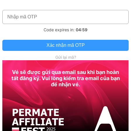
Code expires in:
04:59
Xác nhận mã OTP
Gửi lại mã?
Vé sẽ được gửi qua email sau khi bạn hoàn
tất đăng ký. Vui lòng kiểm tra email của bạn
để nhận vé.