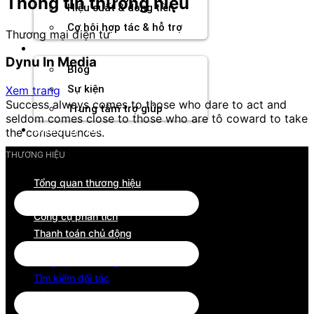
Thông tin thương hiệu
Hiệu suất & dòng tiền
Cơ hội hợp tác & hỗ trợ
Thương mại điện tử
Tài nguyên
Dynu In Media
Blog
Sự kiện
Xem trang
Success always comes to those who dare to act and
Trung tâm trợ giúp
seldom comes close to those who are tô coward to take
Chương Trình Creator
the consequences.
THƯƠNG HIỆU
Tổng quan thương hiệu
Tìm kiếm đối tác
Công cụ phân tích
Thanh toán chủ động
Tổng quan thương hiệu
Tìm kiếm đối tác
Công cụ phân tích
Thanh toán chủ động