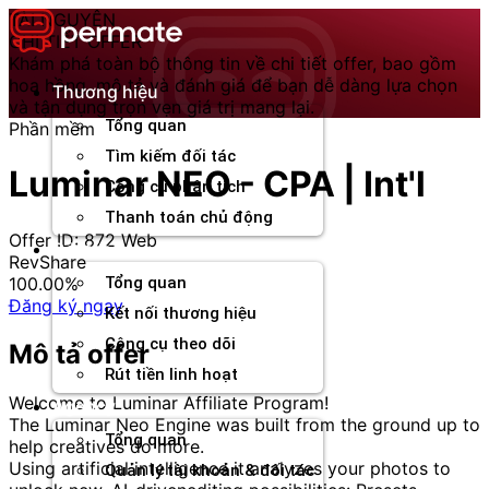
Chuyển
TÀI NGUYÊN
đến
CHI TIẾT OFFER
nội
Khám phá toàn bộ thông tin về chi tiết offer, bao gồm
dung
hoa hồng, mô tả và đánh giá để bạn dễ dàng lựa chọn
Thương hiệu
và tận dụng trọn vẹn giá trị mang lại.
Tổng quan
Phần mềm
Tìm kiếm đối tác
Luminar NEO - CPA | Int'l
Công cụ phân tích
Thanh toán chủ động
Offer ID: 872
Web
Đối tác
RevShare
100.00%
Tổng quan
Đăng ký ngay
Kết nối thương hiệu
Công cụ theo dõi
Mô tả offer
Rút tiền linh hoạt
Welcome to Luminar Affiliate Program!
Agency
The Luminar Neo Engine was built from the ground up to
Tổng quan
help creatives do more.
Using artificial intelligence it analyzes your photos to
Quản lý tài khoản & đối tác