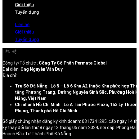
Giới thiệu
Tuyển dụng
Liên hệ
Giới thiệu
Tuyển dụng
LIÊN HỆ
Công ty/Tổ chức :
Công Ty Cổ Phần Permate Global
Đại diện:
Ông Nguyễn Văn Duy
Địa chỉ:
Trụ Sở Đà Nẵng : Lô 5 – Lô 6 Khu A2 thuộc Khu phức hợp Thư
tầng Phương Trang, Đường Nguyễn Sinh Sắc, Phường Hoà K
Nẵng, Việt Nam
Chi nhánh Hồ Chí Minh : Lô A Tân Phước Plaza, 153 Lý Thườn
Phụng, Thành phố Hồ Chí Minh
Số giấy chứng nhận đăng ký kinh doanh: 0317341295, cấp ngày 14 t
ký thay đổi lần thứ 8 ngày 13 tháng 05 năm 2024, nơi cấp: Phòng Đăn
Hoạch Đầu Tư Thành Phố Đà Nẵng.