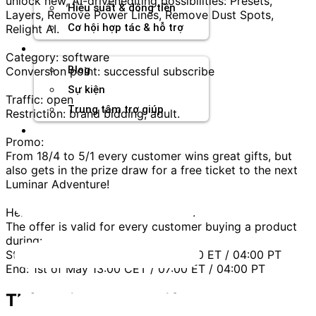
unlock new, AI-drivenediting possibilities: Presets,
Hiệu suất & dòng tiền
Layers, Remove Power Lines, Remove Dust Spots,
Cơ hội hợp tác & hỗ trợ
Relight AI.
Tài nguyên
Category: software
Blog
Conversion point: successful subscribe
Sự kiện
Traffic: open
Trung tâm trợ giúp
Restriction: brand bidding, adult.
Chương Trình Creator
Promo:
From 18/4 to 5/1 every customer wins great gifts, but
also gets in the prize draw for a free ticket to the next
Luminar Adventure!
Here’s the Luminar Adventure offer:
The offer is valid for every customer buying a product
during:
Start: 18th of April 13:00 CET / 07:00 ET / 04:00 PT
End: 1st of May 13:00 CET / 07:00 ET / 04:00 PT
Thông tin thương hiệu