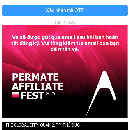
Xác nhận mã OTP
Gửi lại mã?
Vé sẽ được gửi qua email sau khi bạn hoàn
tất đăng ký. Vui lòng kiểm tra email của bạn
để nhận vé.
THE GLOBAL CITY, QUẬN 2, TP. THỦ ĐỨC,