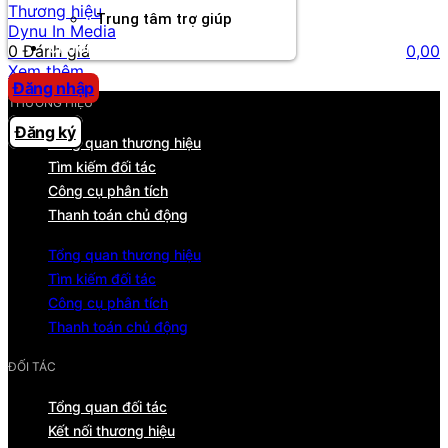
Thương hiệu
Trung tâm trợ giúp
Dynu In Media
Chương Trình Creator
0 Đánh giá
0,00
Xem thêm
Đăng nhập
THƯƠNG HIỆU
Đăng ký
Tổng quan thương hiệu
Tìm kiếm đối tác
Công cụ phân tích
Thanh toán chủ động
Tổng quan thương hiệu
Tìm kiếm đối tác
Công cụ phân tích
Thanh toán chủ động
ĐỐI TÁC
Tổng quan đối tác
Kết nối thương hiệu