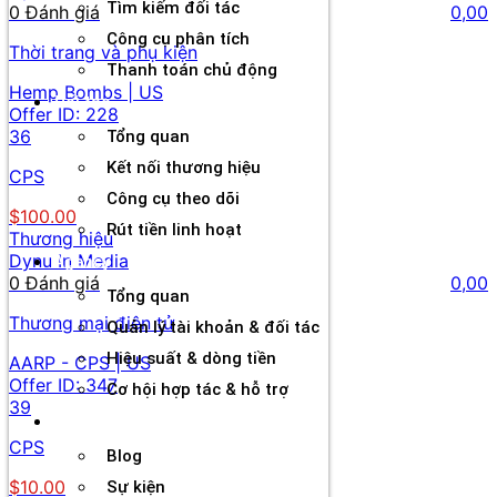
Tìm kiếm đối tác
0 Đánh giá
0,00
Công cụ phân tích
Thời trang và phụ kiện
Thanh toán chủ động
Hemp Bombs | US
Đối tác
Offer ID:
228
36
Tổng quan
Kết nối thương hiệu
CPS
Công cụ theo dõi
$100.00
Rút tiền linh hoạt
Thương hiệu
Dynu In Media
Agency
0 Đánh giá
0,00
Tổng quan
Thương mại điện tử
Quản lý tài khoản & đối tác
Hiệu suất & dòng tiền
AARP - CPS | US
Offer ID:
347
Cơ hội hợp tác & hỗ trợ
39
Tài nguyên
CPS
Blog
$10.00
Sự kiện