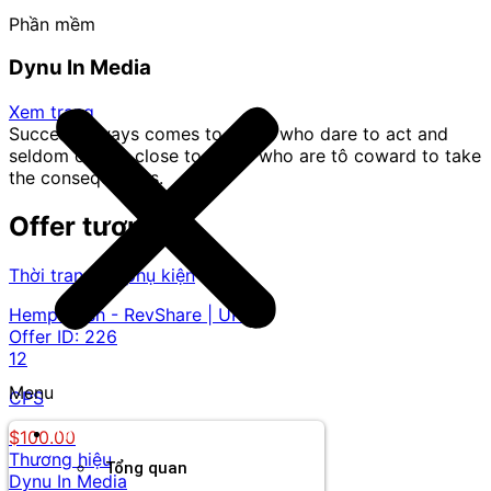
Phần mềm
Dynu In Media
Xem trang
Success always comes to those who dare to act and
seldom comes close to those who are tô coward to take
the consequences.
Offer tương tự
Thời trang và phụ kiện
Hemp Hash - RevShare | UK
Offer ID:
226
12
Menu
CPS
Thương hiệu
$100.00
Thương hiệu
Tổng quan
Dynu In Media