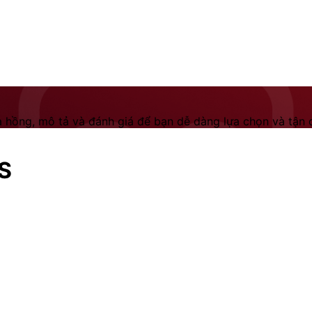
 hồng, mô tả và đánh giá để bạn dễ dàng lựa chọn và tận dụ
US