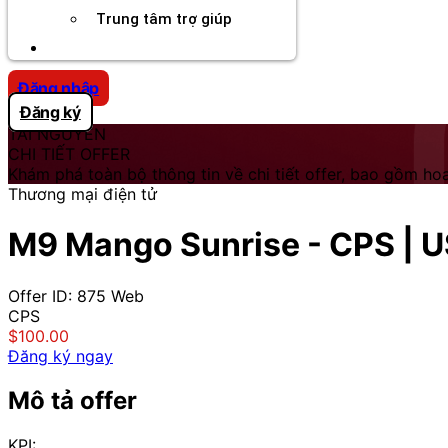
Trung tâm trợ giúp
Chương Trình Creator
Đăng nhập
Đăng ký
TÀI NGUYÊN
CHI TIẾT OFFER
Khám phá toàn bộ thông tin về chi tiết offer, bao gồm hoa
Thương mại điện tử
M9 Mango Sunrise - CPS | 
Offer ID: 875
Web
CPS
$100.00
Đăng ký ngay
Mô tả offer
KPI: