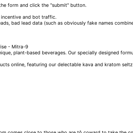
the form and click the "submit" button.
 incentive and bot traffic.
t leads, bad lead data (such as obviously fake names combi
se - Mitra-9
ique, plant-based beverages. Our specially designed formula
ucts online, featuring our delectable kava and kratom sel
om comes close to those who are tô coward to take the c