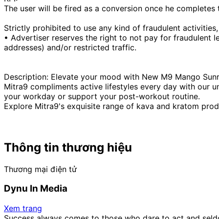
The user will be fired as a conversion once he completes 
Strictly prohibited to use any kind of fraudulent activities,
• Advertiser reserves the right to not pay for fraudulen
addresses) and/or restricted traffic.
Description: Elevate your mood with New M9 Mango Sunri
Mitra9 compliments active lifestyles every day with our un
your workday or support your post-workout routine.
Explore Mitra9's exquisite range of kava and kratom prod
Thông tin thương hiệu
Thương mại điện tử
Dynu In Media
Xem trang
Success always comes to those who dare to act and seld