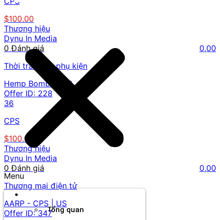
CPS
$100.00
Thương hiệu
Dynu In Media
0 Đánh giá
0,00
Thời trang và phụ kiện
Hemp Bombs | US
Offer ID:
228
36
CPS
$100.00
Thương hiệu
Dynu In Media
0 Đánh giá
0,00
Menu
Thương mại điện tử
Thương hiệu
AARP - CPS | US
Tổng quan
Offer ID:
347