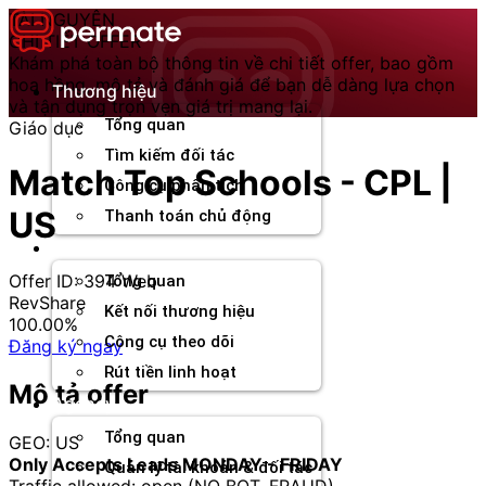
Chuyển
TÀI NGUYÊN
đến
CHI TIẾT OFFER
nội
Khám phá toàn bộ thông tin về chi tiết offer, bao gồm
dung
hoa hồng, mô tả và đánh giá để bạn dễ dàng lựa chọn
Thương hiệu
và tận dụng trọn vẹn giá trị mang lại.
Tổng quan
Giáo dục
Tìm kiếm đối tác
Match Top Schools - CPL |
Công cụ phân tích
US
Thanh toán chủ động
Đối tác
Offer ID: 394
Web
Tổng quan
RevShare
Kết nối thương hiệu
100.00%
Công cụ theo dõi
Đăng ký ngay
Rút tiền linh hoạt
Mô tả offer
Agency
Tổng quan
GEO: US
Only Accepts Leads MONDAY - FRIDAY
Quản lý tài khoản & đối tác
Traffic allowed: open (NO BOT, FRAUD)