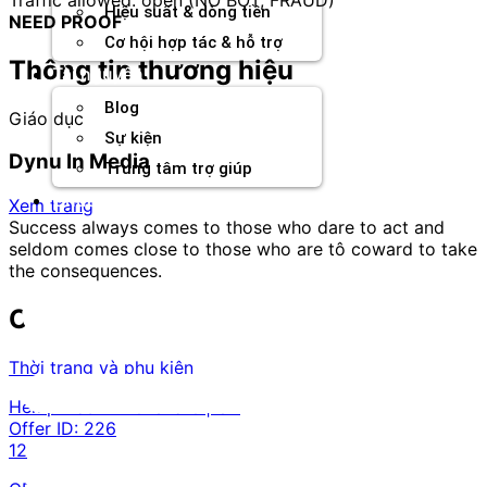
Hiệu suất & dòng tiền
NEED PROOF
Cơ hội hợp tác & hỗ trợ
Thông tin thương hiệu
Tài nguyên
Blog
Giáo dục
Sự kiện
Dynu In Media
Trung tâm trợ giúp
Chương Trình Creator
Xem trang
Success always comes to those who dare to act and
seldom comes close to those who are tô coward to take
the consequences.
Offer tương tự
Thời trang và phụ kiện
Hemp Hash - RevShare | UK
Offer ID:
226
12