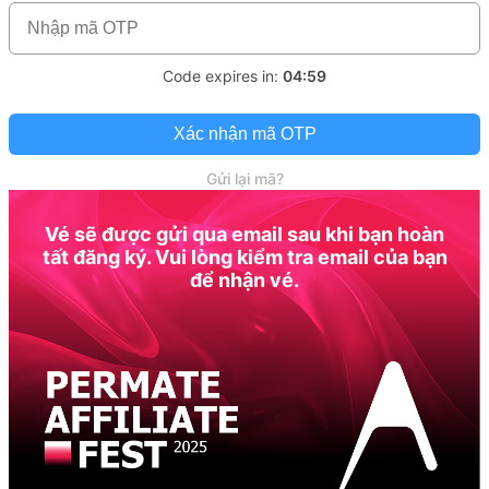
Code expires in:
04:59
Xác nhận mã OTP
Gửi lại mã?
Vé sẽ được gửi qua email sau khi bạn hoàn
tất đăng ký. Vui lòng kiểm tra email của bạn
để nhận vé.