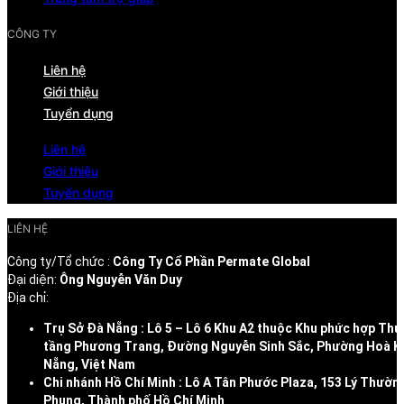
CÔNG TY
Liên hệ
Giới thiệu
Tuyển dụng
Liên hệ
Giới thiệu
Tuyển dụng
LIÊN HỆ
Công ty/Tổ chức :
Công Ty Cổ Phần Permate Global
Đại diện:
Ông Nguyễn Văn Duy
Địa chỉ:
Trụ Sở Đà Nẵng : Lô 5 – Lô 6 Khu A2 thuộc Khu phức hợp Thư
tầng Phương Trang, Đường Nguyễn Sinh Sắc, Phường Hoà K
Nẵng, Việt Nam
Chi nhánh Hồ Chí Minh : Lô A Tân Phước Plaza, 153 Lý Thườn
Phụng, Thành phố Hồ Chí Minh