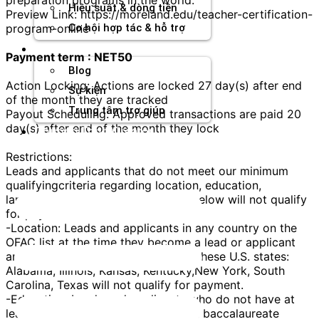
Hiệu suất & dòng tiền
Preview Link: https://moreland.edu/teacher-certification-
program-online
Cơ hội hợp tác & hỗ trợ
Tài nguyên
Payment term : NET50
Blog
Action Locking: Actions are locked 27 day(s) after end
Sự kiện
of the month they are tracked
Trung tâm trợ giúp
Payout Scheduling: Approved transactions are paid 20
day(s) after end of the month they lock
Chương Trình Creator
Restrictions:
Leads and applicants that do not meet our minimum
qualifyingcriteria regarding location, education,
language, and contactinformation below will not qualify
for payment.
-Location: Leads and applicants in any country on the
OFAC list at the time they become a lead or applicant
and those looking to becertified in these U.S. states:
Alabama, Illinois, Kansas, Kentucky,New York, South
Carolina, Texas will not qualify for payment.
-Education: Leads and applicants who do not have at
least the equivalent of a 4-year U.S. baccalaureate