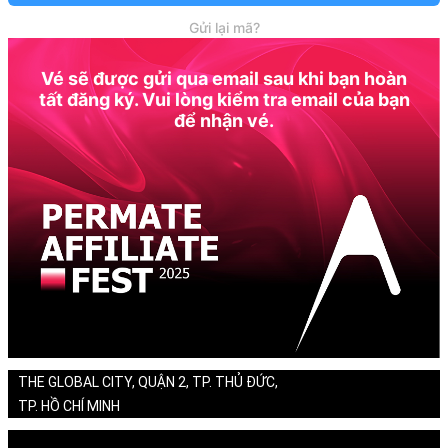
Gửi lại mã?
Vé sẽ được gửi qua email sau khi bạn hoàn
tất đăng ký. Vui lòng kiểm tra email của bạn
để nhận vé.
THE GLOBAL CITY, QUẬN 2, TP. THỦ ĐỨC,
TP. HỒ CHÍ MINH