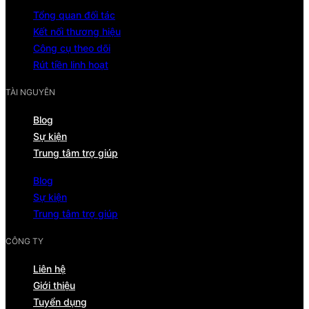
Tổng quan đối tác
Kết nối thương hiệu
Công cụ theo dõi
Rút tiền linh hoạt
TÀI NGUYÊN
Blog
Sự kiện
Trung tâm trợ giúp
Blog
Sự kiện
Trung tâm trợ giúp
CÔNG TY
Liên hệ
Giới thiệu
Tuyển dụng