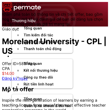
Chuyển
TÀI NGUYÊN
đến
CHI TIẾT OFFER
nội
Khám phá toàn bộ thông tin về chi tiết offer, bao gồm
dung
hoa hồng, mô tả và đánh giá để bạn dễ dàng lựa chọn
Thương hiệu
và tận dụng trọn vẹn giá trị mang lại.
Tổng quan
Giáo dục
Tìm kiếm đối tác
Moreland University - CPL |
Công cụ phân tích
US
Thanh toán chủ động
Đối tác
Offer ID: 589
Web
Tổng quan
CPA
Kết nối thương hiệu
$14.00
Công cụ theo dõi
Đăng ký ngay
Rút tiền linh hoạt
Mô tả offer
Agency
Tổng quan
Inspire the next generation of learners by earning a
teaching license from one of the most effective teacher
Quản lý tài khoản & đối tác
preparation programs in the world.