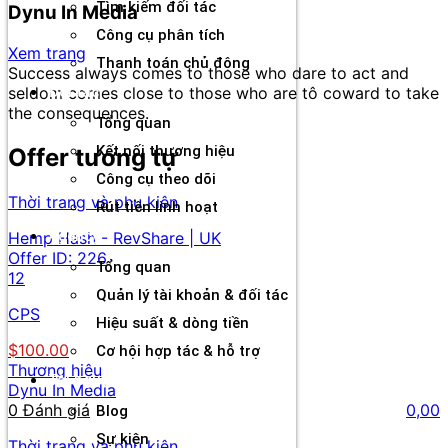
Tìm kiếm đối tác
Dynu In Media
Công cụ phân tích
Xem trang
Thanh toán chủ động
Success always comes to those who dare to act and
seldom comes close to those who are tô coward to take
Đối tác
the consequences.
Tổng quan
Kết nối thương hiệu
Offer tương tự
Công cụ theo dõi
Thời trang và phụ kiện
Rút tiền linh hoạt
Agency
Hemp Hash - RevShare | UK
Offer ID:
226
Tổng quan
12
Quản lý tài khoản & đối tác
CPS
Hiệu suất & dòng tiền
$100.00
Cơ hội hợp tác & hỗ trợ
Thương hiệu
Tài nguyên
Dynu In Media
0 Đánh giá
0,00
Blog
Sự kiện
Thời trang và phụ kiện