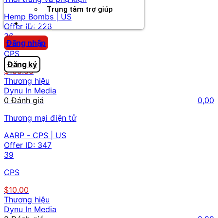
Trung tâm trợ giúp
Hemp Bombs | US
Chương Trình Creator
Offer ID:
228
36
Đăng nhập
CPS
Đăng ký
$100.00
Thương hiệu
Dynu In Media
0 Đánh giá
0,00
Thương mại điện tử
AARP - CPS | US
Offer ID:
347
39
CPS
$10.00
Thương hiệu
Dynu In Media