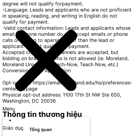
degree will not qualify forpayment.
-Language: Leads and applicants who are not proficient
in speaking, reading, and writing in English do not
qualify for payment.
-Valid contact information: Leads and applicants whose
email or phone number do not accept emails or phone
calls or belong to aperson other than the lead or
applicant will not qualify for payment.
Accepted channels: All channels are accepted, but
bidding on branded terms is not allowed (ie. Moreland,
Moreland University, Teach-Now, Teach Now, etc.)
Conversion Point: Application
Opt-out link: https://email.moreland.edu/hs/preferences-
center/en/page
Physical opt-out address: 1100 17th St NW Ste 650,
Washington, DC 20036
Menu
Thông tin thương hiệu
Thương hiệu
Giáo dục
Tổng quan