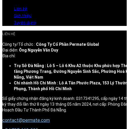
Liên hệ
Giới thiệu
Tuyển dụng
LIÊN HỆ
Công ty/Tổ chức :
Công Ty Cổ Phần Permate Global
Đại diện:
Ông Nguyễn Văn Duy
Địa chỉ:
Trụ Sở Đà Nẵng : Lô 5 – Lô 6 Khu A2 thuộc Khu phức hợp Thư
tầng Phương Trang, Đường Nguyễn Sinh Sắc, Phường Hoà K
Nẵng, Việt Nam
Chi nhánh Hồ Chí Minh : Lô A Tân Phước Plaza, 153 Lý Thườn
Phụng, Thành phố Hồ Chí Minh
Số giấy chứng nhận đăng ký kinh doanh: 0317341295, cấp ngày 14 t
ký thay đổi lần thứ 8 ngày 13 tháng 05 năm 2024, nơi cấp: Phòng Đăn
Hoạch Đầu Tư Thành Phố Đà Nẵng.
contact@permate.com