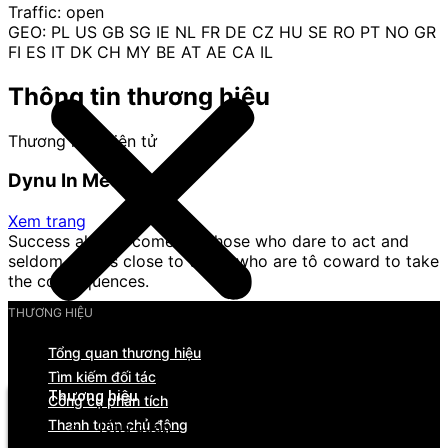
Traffic: open
GEO: PL US GB SG IE NL FR DE CZ HU SE RO PT NO GR
FI ES IT DK CH MY BE AT AE CA IL
Thông tin thương hiệu
Thương mại điện tử
Dynu In Media
Xem trang
Success always comes to those who dare to act and
seldom comes close to those who are tô coward to take
the consequences.
THƯƠNG HIỆU
Tổng quan thương hiệu
Menu
Tìm kiếm đối tác
Thương hiệu
Công cụ phân tích
Thanh toán chủ động
Tổng quan