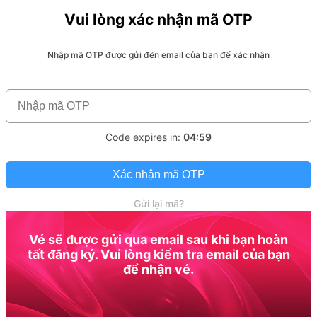
Vui lòng xác nhận mã OTP
Nhập mã OTP được gửi đến email của bạn để xác nhận
Code expires in:
04:59
Xác nhận mã OTP
Gửi lại mã?
Vé sẽ được gửi qua email sau khi bạn hoàn
tất đăng ký. Vui lòng kiểm tra email của bạn
để nhận vé.