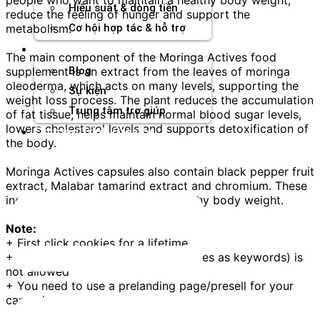
Hiệu suất & dòng tiền
reduce the feeling of hunger and support the
metabolism.
Cơ hội hợp tác & hỗ trợ
Tài nguyên
The main component of the Moringa Actives food
supplement is an extract from the leaves of moringa
Blog
oleoderma, which acts on many levels, supporting the
Sự kiện
weight loss process. The plant reduces the accumulation
Trung tâm trợ giúp
of fat tissue, helps maintain normal blood sugar levels,
lowers cholesterol levels and supports detoxification of
Chương Trình Creator
the body.
Moringa Actives capsules also contain black pepper fruit
extract, Malabar tamarind extract and chromium. These
ingredients help to maintain a healthy body weight.
Note:
+ First click cookies for a lifetime
+ Brand bidding (using product names as keywords) is
not allowed
+ You need to use a prelanding page/presell for your
campaigns