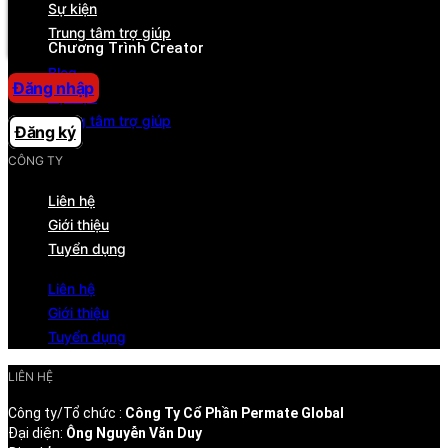
Sự kiện
Trung tâm trợ giúp
Trung tâm trợ giúp
Chương Trình Creator
Blog
Đăng nhập
Sự kiện
Trung tâm trợ giúp
Đăng ký
CÔNG TY
Liên hệ
Giới thiệu
Tuyển dụng
Liên hệ
Giới thiệu
Tuyển dụng
LIÊN HỆ
Công ty/Tổ chức :
Công Ty Cổ Phần Permate Global
Đại diện:
Ông Nguyễn Văn Duy