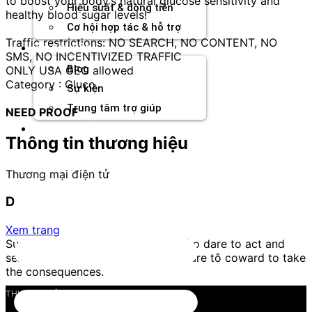
to boost your body’s natural glucose sensitivity and
Hiệu suất & dòng tiền
healthy blood sugar levels!
Cơ hội hợp tác & hỗ trợ
Traffic restrictions: NO SEARCH, NO CONTENT, NO
Tài nguyên
SMS, NO INCENTIVIZED TRAFFIC
Blog
ONLY USA GEO allowed
Category : Gluco
Sự kiện
Trung tâm trợ giúp
NEED PROOF
Chương Trình Creator
Thông tin thương hiệu
Thương mại điện tử
Dynu In Media
Xem trang
Success always comes to those who dare to act and
seldom comes close to those who are tô coward to take
the consequences.
THƯƠNG HIỆU