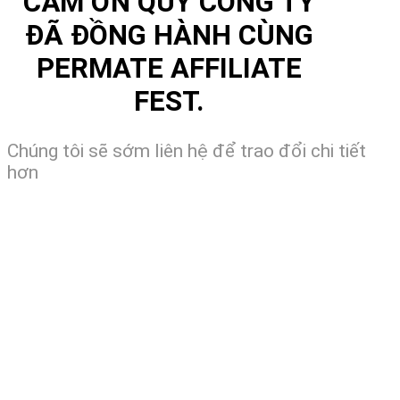
CẢM ƠN QUÝ CÔNG TY
ĐÃ ĐỒNG HÀNH CÙNG
PERMATE AFFILIATE
FEST.
Chúng tôi sẽ sớm liên hệ để trao đổi chi tiết
hơn