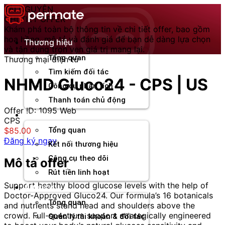
Chuyển
TÀI NGUYÊN
đến
CHI TIẾT OFFER
nội
Khám phá toàn bộ thông tin về chi tiết offer, bao gồm
dung
hoa hồng, mô tả và đánh giá để bạn dễ dàng lựa chọn
Thương hiệu
và tận dụng trọn vẹn giá trị mang lại.
Tổng quan
Thương mại điện tử
Tìm kiếm đối tác
NHMD Gluco24 - CPS | US
Công cụ phân tích
Thanh toán chủ động
Offer ID: 1095
Web
Đối tác
CPS
$85.00
Tổng quan
Đăng ký ngay
Kết nối thương hiệu
Công cụ theo dõi
Mô tả offer
Rút tiền linh hoạt
Support healthy blood glucose levels with the help of
Agency
Doctor-Approved Gluco24. Our formula’s 16 botanicals
Tổng quan
and nutrients stand head and shoulders above the
crowd. Full-spectrum support strategically engineered
Quản lý tài khoản & đối tác