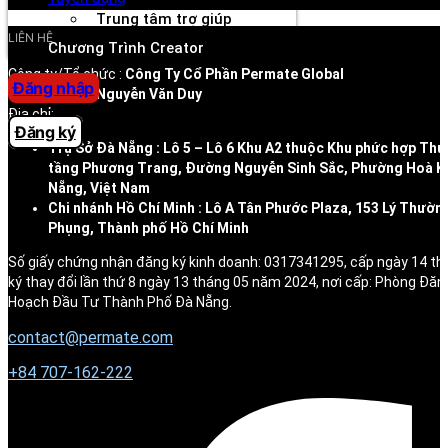
Trung tâm trợ giúp
LIÊN HỆ
Chương Trình Creator
Công ty/Tổ chức :
Công Ty Cổ Phần Permate Global
Đăng nhập
Đại diện:
Ông Nguyễn Văn Duy
Địa chỉ:
Đăng ký
Trụ Sở Đà Nẵng : Lô 5 – Lô 6 Khu A2 thuộc Khu phức hợp Thư
tầng Phương Trang, Đường Nguyễn Sinh Sắc, Phường Hoà K
Nẵng, Việt Nam
Chi nhánh Hồ Chí Minh : Lô A Tân Phước Plaza, 153 Lý Thườn
Phụng, Thành phố Hồ Chí Minh
Số giấy chứng nhận đăng ký kinh doanh: 0317341295, cấp ngày 14 t
ký thay đổi lần thứ 8 ngày 13 tháng 05 năm 2024, nơi cấp: Phòng Đăn
Hoạch Đầu Tư Thành Phố Đà Nẵng.
contact@permate.com
+
84 707-162-222