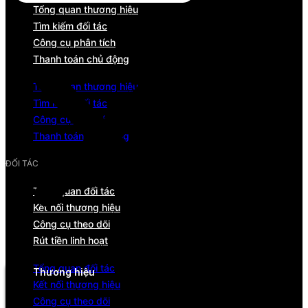
Tổng quan thương hiệu
Tìm kiếm đối tác
Công cụ phân tích
Thanh toán chủ động
Tổng quan thương hiệu
Tìm kiếm đối tác
Công cụ phân tích
Thanh toán chủ động
ĐỐI TÁC
Tổng quan đối tác
Kết nối thương hiệu
Công cụ theo dõi
Rút tiền linh hoạt
Menu
Tổng quan đối tác
Thương hiệu
Kết nối thương hiệu
Tổng quan
Công cụ theo dõi