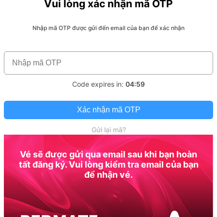
Vui lòng xác nhận mã OTP
Nhập mã OTP được gửi đến email của bạn để xác nhận
Code expires in:
04:59
Xác nhận mã OTP
Gửi lại mã?
Vé sẽ được gửi qua email sau khi bạn hoàn
tất đăng ký. Vui lòng kiểm tra email của bạn
để nhận vé.