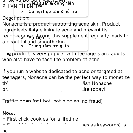
Hiệu suất & dòng tiền
PH VN TH BN TW
Cơ hội hợp tác & hỗ trợ
Description:
Tài nguyên
Nonacne is a product supporting acne skin. Product
ingredients help eliminate acne and prevent its
Blog
reappearance. Taking this supplement regularly leads to
Sự kiện
a beautiful and smooth skin.
Trung tâm trợ giúp
The product is very popular with teenagers and adults
Chương Trình Creator
who also have to face the problem of acne.
If you run a website dedicated to acne or targeted at
teenagers, Nonacne can be the perfect way to monetize
this traffic. Do not hesitate and publish Nonacne
promotional materials on your website today!
Traffic: open (not bot, not bidding, no fraud)
Note:
+ First click cookies for a lifetime
+ Brand bidding (using product names as keywords) is
not allowed