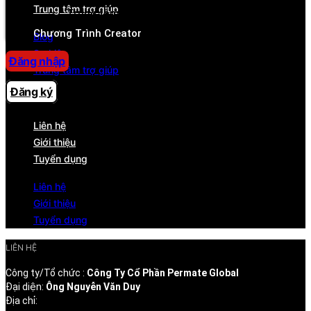
Trung tâm trợ giúp
Trung tâm trợ giúp
Chương Trình Creator
Blog
Sự kiện
Đăng nhập
Trung tâm trợ giúp
Đăng ký
CÔNG TY
Liên hệ
Giới thiệu
Tuyển dụng
Liên hệ
Giới thiệu
Tuyển dụng
LIÊN HỆ
Công ty/Tổ chức :
Công Ty Cổ Phần Permate Global
Đại diện:
Ông Nguyễn Văn Duy
Địa chỉ: