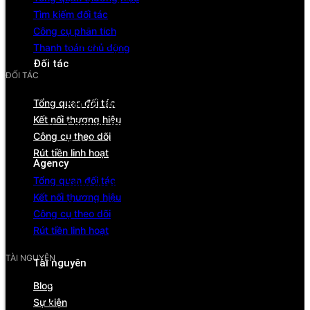
Tìm kiếm đối tác
Tìm kiếm đối tác
Công cụ phân tích
Công cụ phân tích
Thanh toán chủ động
Thanh toán chủ động
Đối tác
ĐỐI TÁC
Tổng quan
Tổng quan đối tác
Kết nối thương hiệu
Kết nối thương hiệu
Công cụ theo dõi
Công cụ theo dõi
Rút tiền linh hoạt
Rút tiền linh hoạt
Agency
Tổng quan đối tác
Tổng quan
Kết nối thương hiệu
Quản lý tài khoản & đối tác
Công cụ theo dõi
Hiệu suất & dòng tiền
Rút tiền linh hoạt
Cơ hội hợp tác & hỗ trợ
TÀI NGUYÊN
Tài nguyên
Blog
Blog
Sự kiện
Sự kiện