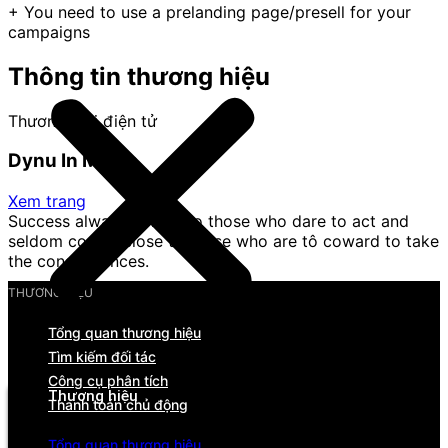
+ You need to use a prelanding page/presell for your
campaigns
Thông tin thương hiệu
Thương mại điện tử
Dynu In Media
Xem trang
Success always comes to those who dare to act and
seldom comes close to those who are tô coward to take
the consequences.
THƯƠNG HIỆU
Tổng quan thương hiệu
Tìm kiếm đối tác
Menu
Công cụ phân tích
Thương hiệu
Thanh toán chủ động
Tổng quan
Tổng quan thương hiệu