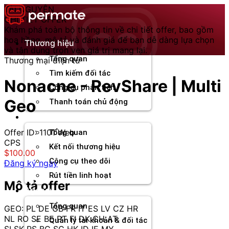
Chuyển
TÀI NGUYÊN
đến
CHI TIẾT OFFER
nội
Khám phá toàn bộ thông tin về chi tiết offer, bao gồm
dung
hoa hồng, mô tả và đánh giá để bạn dễ dàng lựa chọn
Thương hiệu
và tận dụng trọn vẹn giá trị mang lại.
Tổng quan
Thương mại điện tử
Tìm kiếm đối tác
Nonacne - RevShare | Multi
Công cụ phân tích
Geo
Thanh toán chủ động
Đối tác
Offer ID: 1101
Web
Tổng quan
CPS
Kết nối thương hiệu
$100.00
Công cụ theo dõi
Đăng ký ngay
Rút tiền linh hoạt
Mô tả offer
Agency
Tổng quan
GEO: PL DE GB FR IT ES LV CZ HR
NL RO SE BE PT FI DK CH AT
Quản lý tài khoản & đối tác
SI SK RS BG SG HK ID IE MY