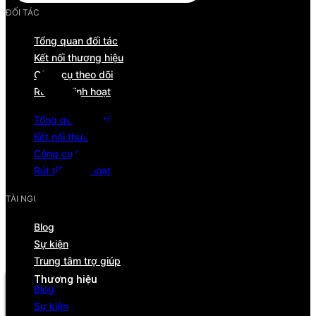
ĐỐI TÁC
Tổng quan đối tác
Kết nối thương hiệu
Công cụ theo dõi
Rút tiền linh hoạt
Tổng quan đối tác
Kết nối thương hiệu
Công cụ theo dõi
Rút tiền linh hoạt
TÀI NGUYÊN
Blog
Sự kiện
Menu
Trung tâm trợ giúp
Thương hiệu
Blog
Tổng quan
Sự kiện