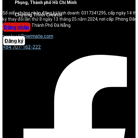
Phụng, Thành phố Hồ Chí Minh
Trung tâm trợ giúp
Số giấy chứng nhận đăng ký kinh doanh: 0317341295, cấp ngày 14 t
Chương Trình Creator
ký thay đổi lần thứ 8 ngày 13 tháng 05 năm 2024, nơi cấp: Phòng Đăn
Hoạch Đầu Tư Thành Phố Đà Nẵng.
Đăng nhập
contact@permate.com
Đăng ký
+
84 707-162-222