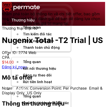
Chuyển
TÀI NGUYÊN
đến
CHI TIẾT OFFER
nội
Khám phá toàn bộ thông tin về chi tiết offer, bao gồm
dung
hoa hồng, mô tả và đánh giá để bạn dễ dàng lựa chọn
Thương hiệu
và tận dụng trọn vẹn giá trị mang lại.
Tổng quan
Thương mại điện tử
Tìm kiếm đối tác
Nugenix Total -T2 Trial | US
Công cụ phân tích
Thanh toán chủ động
Offer ID: 2774
Web
Đối tác
CPA
$14.00
Tổng quan
Đăng ký ngay
Kết nối thương hiệu
Công cụ theo dõi
Mô tả offer
Rút tiền linh hoạt
Notes: Action: Conversion Point: Per Purchase Email &
Agency
Display Only US Only
Tổng quan
Thông tin thương hiệu
Quản lý tài khoản & đối tác