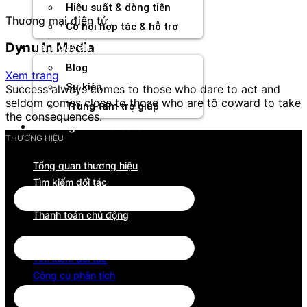
Hiệu suất & dòng tiền
Thương mại điện tử
Cơ hội hợp tác & hỗ trợ
Tài nguyên
Dynu In Media
Blog
Xem trang
Sự kiện
Success always comes to those who dare to act and
seldom comes close to those who are tô coward to take
Trung tâm trợ giúp
the consequences.
Chương Trình Creator
THƯƠNG HIỆU
Tổng quan thương hiệu
Tìm kiếm đối tác
Công cụ phân tích
Thanh toán chủ động
Tổng quan thương hiệu
Tìm kiếm đối tác
Công cụ phân tích
Thanh toán chủ động