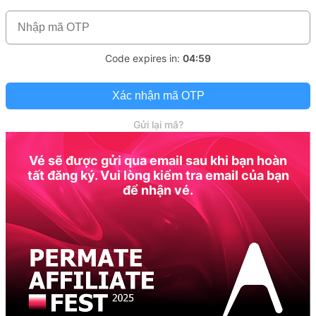
Code expires in:
04:59
Xác nhận mã OTP
Gửi lại mã?
Vé sẽ được gửi qua email sau khi bạn hoàn
tất đăng ký. Vui lòng kiểm tra email của bạn
để nhận vé.