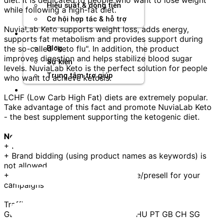
Hiệu suất & dòng tiền
while following a high-fat diet.
Cơ hội hợp tác & hỗ trợ
NuviaLab Keto supports weight loss, adds energy,
Tài nguyên
supports fat metabolism and provides support during
the so-called "keto flu". In addition, the product
Blog
improves digestion and helps stabilize blood sugar
Sự kiện
levels. NuviaLab Keto is the perfect solution for people
Trung tâm trợ giúp
who want to achieve ketosis.
Chương Trình Creator
LCHF (Low Carb High Fat) diets are extremely popular.
Take advantage of this fact and promote NuviaLab Keto
- the best supplement supporting the ketogenic diet.
Note:
+ First click cookies for a lifetime
+ Brand bidding (using product names as keywords) is
not allowed
+ You need to use a prelanding page/presell for your
campaigns
Traffic: open
GEO: PL US DK DE ES FR IT NL NO HU PT GB CH SG