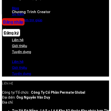
Trung tâm trợ giúp
Blog
Chương Trình Creator
Sự kiện
Trung tâm trợ giúp
Đăng nhập
CÔNG TY
Đăng ký
Liên hệ
Giới thiệu
Tuyển dụng
Liên hệ
Giới thiệu
Tuyển dụng
LIÊN HỆ
Công ty/Tổ chức :
Công Ty Cổ Phần Permate Global
Đại diện:
Ông Nguyễn Văn Duy
Địa chỉ:
Trụ Sở Đà Nẵng : Lô 5 – Lô 6 Khu A2 thuộc Khu phức hợp Thư