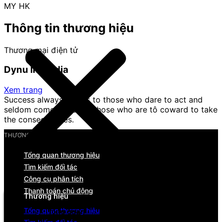
MY HK
Thông tin thương hiệu
Thương mại điện tử
Dynu In Media
Xem trang
Success always comes to those who dare to act and
seldom comes close to those who are tô coward to take
the consequences.
THƯƠNG HIỆU
Tổng quan thương hiệu
Tìm kiếm đối tác
Menu
Công cụ phân tích
Thanh toán chủ động
Thương hiệu
Tổng quan thương hiệu
Tổng quan