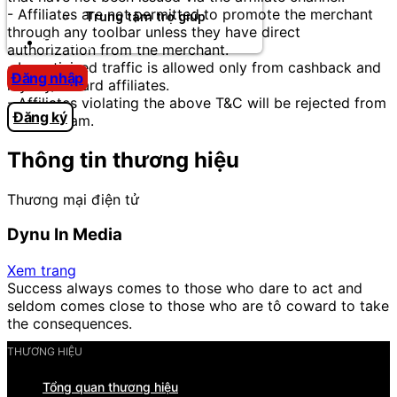
- Affiliates are not permitted to promote the merchant
Trung tâm trợ giúp
through any toolbar unless they have direct
Chương Trình Creator
authorization from the merchant.
- Incentivised traffic is allowed only from cashback and
Đăng nhập
loyalty/reward affiliates.
- Affiliates violating the above T&C will be rejected from
Đăng ký
the program.
Thông tin thương hiệu
Thương mại điện tử
Dynu In Media
Xem trang
Success always comes to those who dare to act and
seldom comes close to those who are tô coward to take
the consequences.
THƯƠNG HIỆU
Tổng quan thương hiệu