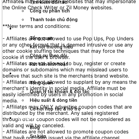
Affiliates may not create websites that may impersonate
Tìm kiếm đối tác
the Online Check Writer or Zil Money websites.
Công cụ phân tích
Thanh toán chủ động
**New terms and conditions:
Đối tác
- Affiliates are not allowed to use Pop Ups, Pop Unders
Tổng quan
or any other format that is deemed intrusive or use any
Kết nối thương hiệu
other cookie stuffing techniques that may force the
Công cụ theo dõi
cookie in the user's browser.
- Affiliates are not allowed to buy, register or create
Rút tiền linh hoạt
domains or subdomains which may misslead users to
Agency
believe that such site is the merchants brand website.
- Affiliates are not allowed to supplant by any means the
Tổng quan
merchant's identity in social media. Affiliate must be
Quản lý tài khoản & đối tác
easily identified by users in any promotion in social
media.
Hiệu suất & dòng tiền
- Affiliates may ONLY advertise coupon codes that are
Cơ hội hợp tác & hỗ trợ
distributed by the merchant. Any sales registered
Tài nguyên
through other coupon codes will not be considered as
valid and will be canceled.
Blog
- Affiliates are not allowed to promote coupon codes
Sự kiện
that have not been issued via the affiliate channel.