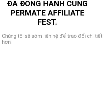
ĐÃ ĐỒNG HÀNH CÙNG
PERMATE AFFILIATE
FEST.
Chúng tôi sẽ sớm liên hệ để trao đổi chi tiết
hơn