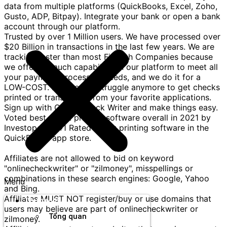
data from multiple platforms (QuickBooks, Excel, Zoho,
Gusto, ADP, Bitpay). Integrate your bank or open a bank
account through our platform.
Trusted by over 1 Million users. We have processed over
$20 Billion in transactions in the last few years. We are
tracking faster than most FinTech Companies because
we offer so much capability on our platform to meet all
your payment processing needs, and we do it for a
LOW-COST. No need to struggle anymore to get checks
printed or transferred from your favorite applications.
Sign up with Online Check Writer and make things easy.
Voted best check printing software overall in 2021 by
Investopedia. #1 Rated check printing software in the
QuickBooks app store.
Affiliates are not allowed to bid on keyword
"onlinecheckwriter" or "zilmoney", misspellings or
combinations in these search engines: Google, Yahoo
Menu
and Bing.
Affiliates MUST NOT register/buy or use domains that
Thương hiệu
users may believe are part of onlinecheckwriter or
Tổng quan
zilmoney.