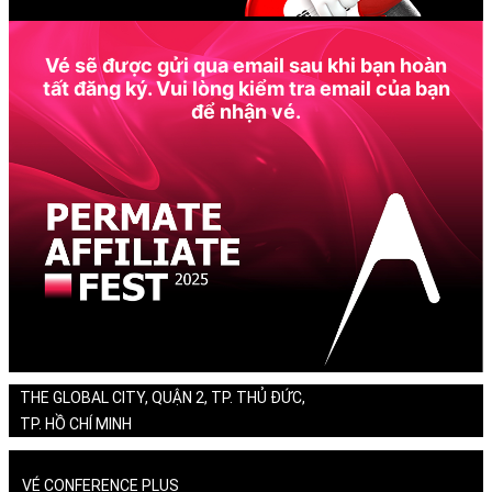
Vé sẽ được gửi qua email sau khi bạn hoàn
tất đăng ký. Vui lòng kiểm tra email của bạn
để nhận vé.
THE GLOBAL CITY, QUẬN 2, TP. THỦ ĐỨC,
TP. HỒ CHÍ MINH
VÉ CONFERENCE PLUS