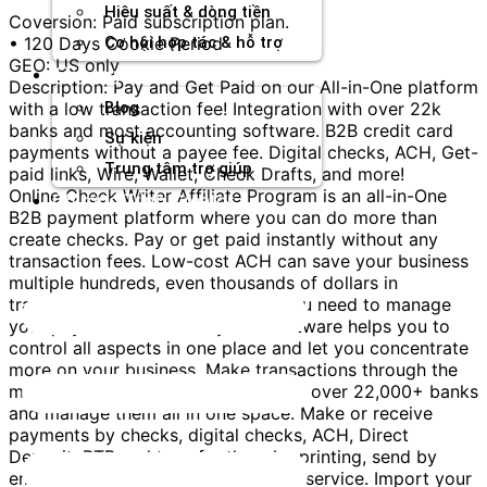
Hiệu suất & dòng tiền
Coversion: Paid subscription plan.
• 120 Days Cookie Period
Cơ hội hợp tác & hỗ trợ
GEO: US only
Tài nguyên
Description: Pay and Get Paid on our All-in-One platform
with a low transaction fee! Integration with over 22k
Blog
banks and most accounting software. B2B credit card
Sự kiện
payments without a payee fee. Digital checks, ACH, Get-
Trung tâm trợ giúp
paid links, Wire, Wallet, Check Drafts, and more!
Online Check Writer Affiliate Program is an all-in-One
Chương Trình Creator
B2B payment platform where you can do more than
create checks. Pay or get paid instantly without any
transaction fees. Low-cost ACH can save your business
multiple hundreds, even thousands of dollars in
transaction fees. All the features you need to manage
your payments seamlessly. Our software helps you to
control all aspects in one place and let you concentrate
more on your business. Make transactions through the
most secure platform. Connect with over 22,000+ banks
and manage them all in one space. Make or receive
payments by checks, digital checks, ACH, Direct
Deposit, RTP and transfer them by printing, send by
email, text or let us mail it by USPS service. Import your